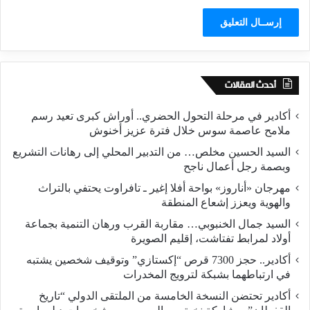
أحدث المقالات
أكادير في مرحلة التحول الحضري.. أوراش كبرى تعيد رسم
ملامح عاصمة سوس خلال فترة عزيز أخنوش
السيد الحسين مخلص… من التدبير المحلي إلى رهانات التشريع
وبصمة رجل أعمال ناجح
مهرجان «أناروز» بواحة أفلا إغير ـ تافراوت يحتفي بالتراث
والهوية ويعزز إشعاع المنطقة
السيد جمال الخنبوبي… مقاربة القرب ورهان التنمية بجماعة
أولاد لمرابط تفتاشت، إقليم الصويرة
أكادير.. حجز 7300 قرص “إكستازي” وتوقيف شخصين يشتبه
في ارتباطهما بشبكة لترويج المخدرات
أكادير تحتضن النسخة الخامسة من الملتقى الدولي “تاريخ