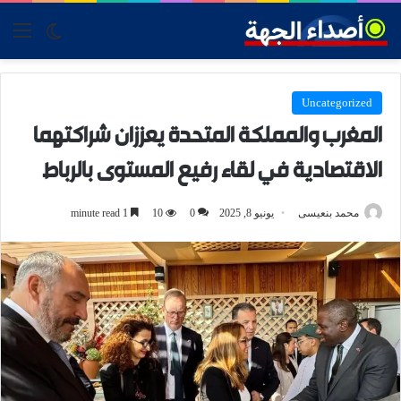
tch skin
nu
Uncategorized
المغرب والمملكة المتحدة يعززان شراكتهما
الاقتصادية في لقاء رفيع المستوى بالرباط
محمد بنعيسى
يونيو 8, 2025
0
10
1 minute read