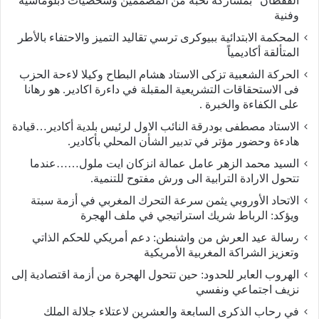
القفطان” بمشاركة نخبة من المصممين وشخصيات دبلوماسية
وفنية
المحكمة الابتدائية ببيوكرى ترسي تقاليد التميز والاحتفاء بالأطر
المتألقة أكاديمياً
الحركة الشعبية تزكى الاستاد هشام البطاح وكيلا لاءحة الحزب
فى الاستحقاقات التشريعية المقبلة في داءرة اكادير. هو رهانا
على الكفاءة والخبرة .
الاستاد مصطفى بودرقة النائب الاول لرئيس بلدية أكادير…قيادة
هادءة وحضور مؤتر في تدبير الشأن المحلي بأكادير.
السيد محمد الزهر عامل عمالة انزكان ايت ملول……عندما
تتحول الارادة الترابية الى ورش مفتوح للتنمية.
الاتحاد الأوروبي يثمن سرعة التحرك المغربي في أزمة سبتة
ويؤكد: الرباط شريك استراتيجي في ملف الهجرة
رسالة عيد العرش من واشنطن: دعم أمريكي للحكم الذاتي
وتعزيز الشراكة المغربية الأمريكية
​الهروب العابر للحدود: حين تتحول الهجرة من أزمة اقتصادية إلى
نزيف اجتماعي ونفسي
في رحاب الذكرى السابعة والعشرين لاعتلاء جلالة الملك