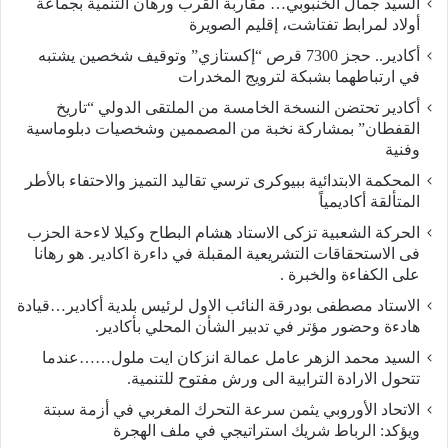
السيد جمال الخنبوبي… مقاربة القرب ورهان التنمية بجماعة
أولاد لمرابط تفتاشت، إقليم الصويرة
أكادير.. حجز 7300 قرص “إكستازي” وتوقيف شخصين يشتبه
في ارتباطهما بشبكة لترويج المخدرات
أكادير تحتضن النسخة الخامسة من الملتقى الدولي “تاريخ
القفطان” بمشاركة نخبة من المصممين وشخصيات دبلوماسية
وفنية
المحكمة الابتدائية ببيوكرى ترسي تقاليد التميز والاحتفاء بالأطر
المتألقة أكاديمياً
الحركة الشعبية تزكى الاستاد هشام البطاح وكيلا لاءحة الحزب
فى الاستحقاقات التشريعية المقبلة في داءرة اكادير. هو رهانا
على الكفاءة والخبرة .
الاستاد مصطفى بودرقة النائب الاول لرئيس بلدية أكادير…قيادة
هادءة وحضور مؤتر في تدبير الشأن المحلي بأكادير.
السيد محمد الزهر عامل عمالة انزكان ايت ملول……عندما
تتحول الارادة الترابية الى ورش مفتوح للتنمية.
الاتحاد الأوروبي يثمن سرعة التحرك المغربي في أزمة سبتة
ويؤكد: الرباط شريك استراتيجي في ملف الهجرة