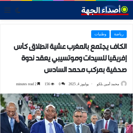
tch skin
nu
رياضة
وطنيات
الكاف يجتمع بالمغرب عشية انطلاق كأس
إفريقيا للسيدات وموتسيبي يعقد ندوة
صحفية بمركب محمد السادس
محمد أمين بلكو
يوليوز 4, 2025
0
156
2 minutes read