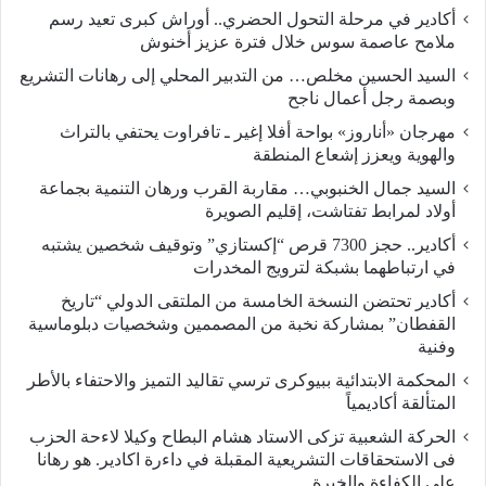
أكادير في مرحلة التحول الحضري.. أوراش كبرى تعيد رسم
ملامح عاصمة سوس خلال فترة عزيز أخنوش
السيد الحسين مخلص… من التدبير المحلي إلى رهانات التشريع
وبصمة رجل أعمال ناجح
مهرجان «أناروز» بواحة أفلا إغير ـ تافراوت يحتفي بالتراث
والهوية ويعزز إشعاع المنطقة
السيد جمال الخنبوبي… مقاربة القرب ورهان التنمية بجماعة
أولاد لمرابط تفتاشت، إقليم الصويرة
أكادير.. حجز 7300 قرص “إكستازي” وتوقيف شخصين يشتبه
في ارتباطهما بشبكة لترويج المخدرات
أكادير تحتضن النسخة الخامسة من الملتقى الدولي “تاريخ
القفطان” بمشاركة نخبة من المصممين وشخصيات دبلوماسية
وفنية
المحكمة الابتدائية ببيوكرى ترسي تقاليد التميز والاحتفاء بالأطر
المتألقة أكاديمياً
الحركة الشعبية تزكى الاستاد هشام البطاح وكيلا لاءحة الحزب
فى الاستحقاقات التشريعية المقبلة في داءرة اكادير. هو رهانا
على الكفاءة والخبرة .