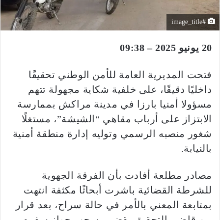
#image_title
20 يونيو 2025 – 09:38
فتحت المديرية العامة للأمن الوطني تحقيقًا
داخليًا دقيقًا، على خلفية شكاية مجهولة تتهم
مسؤولا أمنيا بارزا في مدينة مراكش بممارسة
الابتزاز على أرباب مقاهي “الشيشة”، مستغلًا
شغور منصبه الرسمي وتوليه إدارة منطقة أمنية
بالنيابة.
مصادر مطلعة أفادت بأن الفرقة الجهوية
للشرطة القضائية باشرت أبحاثًا مكثفة انتهت
بمتابعة المعني بالأمر في حالة سراح، بعد قرار
من قاضي التحقيق يقضي بسحب جواز سفره