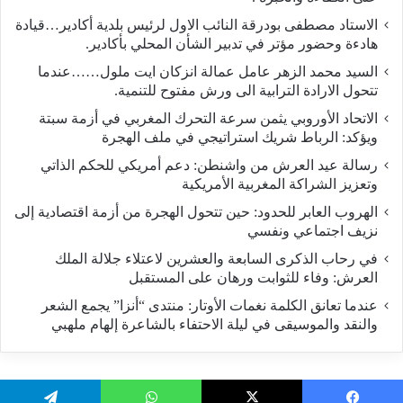
الاستاد مصطفى بودرقة النائب الاول لرئيس بلدية أكادير…قيادة
هادءة وحضور مؤتر في تدبير الشأن المحلي بأكادير.
السيد محمد الزهر عامل عمالة انزكان ايت ملول……عندما
تتحول الارادة الترابية الى ورش مفتوح للتنمية.
الاتحاد الأوروبي يثمن سرعة التحرك المغربي في أزمة سبتة
ويؤكد: الرباط شريك استراتيجي في ملف الهجرة
رسالة عيد العرش من واشنطن: دعم أمريكي للحكم الذاتي
وتعزيز الشراكة المغربية الأمريكية
​الهروب العابر للحدود: حين تتحول الهجرة من أزمة اقتصادية إلى
نزيف اجتماعي ونفسي
في رحاب الذكرى السابعة والعشرين لاعتلاء جلالة الملك
العرش: وفاء للثوابت ورهان على المستقبل
​عندما تعانق الكلمة نغمات الأوتار: منتدى “أنزا” يجمع الشعر
والنقد والموسيقى في ليلة الاحتفاء بالشاعرة إلهام ملهبي