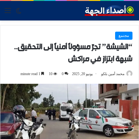
tch skin
nu
مجتمع
“الشيشة” تجرّ مسؤولًا أمنيًا إلى التحقيق..
شبهة ابتزاز في مراكش
محمد أمين بلكو
يونيو 20, 2025
0
10
1 minute read