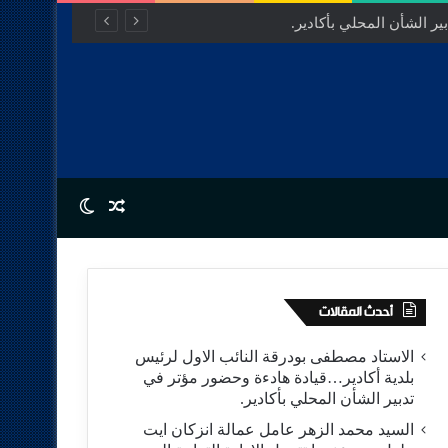
ر الشأن المحلي بأكادير.
Switch skin
Random Article
أحدث المقالات
الاستاد مصطفى بودرقة النائب الاول لرئيس
بلدية أكادير…قيادة هادءة وحضور مؤتر في
تدبير الشأن المحلي بأكادير.
السيد محمد الزهر عامل عمالة انزكان ايت