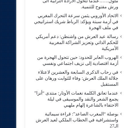
ملول……عندما تتحول الارادة الترابية الى
ورش مفتوح للتنمية.
الاتحاد الأوروبي يثمن سرعة التحرك المغربي
في أزمة سبتة ويؤكد: الرباط شريك استراتيجي
في ملف الهجرة
رسالة عيد العرش من واشنطن: دعم أمريكي
للحكم الذاتي وتعزيز الشراكة المغربية
الأمريكية
​الهروب العابر للحدود: حين تتحول الهجرة من
أزمة اقتصادية إلى نزيف اجتماعي ونفسي
في رحاب الذكرى السابعة والعشرين لاعتلاء
جلالة الملك العرش: وفاء للثوابت ورهان على
المستقبل
​عندما تعانق الكلمة نغمات الأوتار: منتدى “أنزا”
يجمع الشعر والنقد والموسيقى في ليلة
الاحتفاء بالشاعرة إلهام ملهبي
بوصلة “المغرب الصاعد”: قراءة سيمائية
واستشرافية في الخطاب الملكي لعيد العرش
الـ27