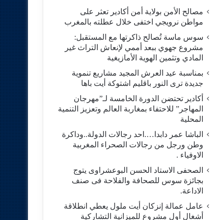
مصالح الأمن بولاية أمن أكادير تعثر على
مواطن نرويجي اختفى خلال عطلته بالمغرب
سوس ماسة تُصالح ذاكرتها مع المستقبل:
مشروع جهوي ببعد أممي لإنعاش التراث غير
المادي وتثمين الهوية الأمازيغية
بمناسبة عيد العرش المجيد مشاريع تنموية
جديدة ترى النور باقليم اشتوكة أيت باها
أكادير تحتضن الدورة الخامسة لـ”مهرجان
المهاجر” للاحتفاء بمغاربة العالم وتعزيز التنمية
المحلية
الباشا عمر دابدا….احد رجالات الدولة..وداكرة
وطن ورجل من رجالات الصحراء المغربية
الاوفياء .
الصحفى الاستاد الحسن البوعشراوى يتوج
بجائزة سوس للصحافة والفلاحة فى صنف
الاداعة.
عامل عمالة إنزكان أيت ملول يعطي انطلاقة
أشغال أول مشروع للميزانية التشاركية