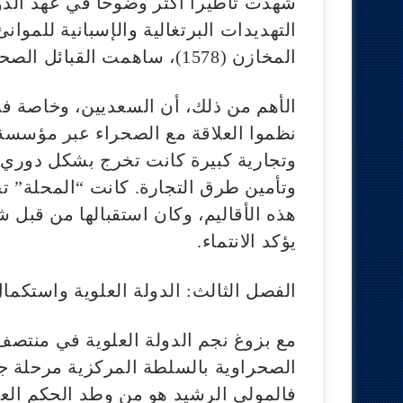
التهديدات البرتغالية والإسبانية للموا
المخازن (1578)، ساهمت القبائل الصحراوية مساهمة حاسمة في الانتصار التاريخي.
الأهم من ذلك، أن السعديين، وخاصة ف
نظموا العلاقة مع الصحراء عبر مؤسسة
وتجارية كبيرة كانت تخرج بشكل دوري إل
وتأمين طرق التجارة. كانت “المحلة” تج
هذه الأقاليم، وكان استقبالها من قبل شي
يؤكد الانتماء.
الفصل الثالث: الدولة العلوية واستكمال
الصحراوية بالسلطة المركزية مرحلة جد
فالمولى الرشيد هو من وطد الحكم العل