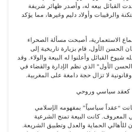
ت القبائل بيعه له، وأصدر ظهائر شريفة
كنة والرقيبات وأولاد دليم وغيرها، مما يؤكد
ماع الاستعمارية، أصبحت مسألة الصحراء
ن الحسن الأول، قام بزيارة تاريخية إلى
م 1886، حيث استقبله شيوخ القبائل وأعلنوا له البيعة والولاء. وقد
لحسن الأول” الذي نظم الإدارة والقضاء في
وقانونية لا تزال حجة دامغة على المغربية.
عة كعقد سياسي وروحي
نت “عقداً سياسياً” بمفهومه الإسلامي
 المعروف. كانت البيعة تمنح الشرعية
للأهالي الحماية والعدل وتطبيق الشريعة.