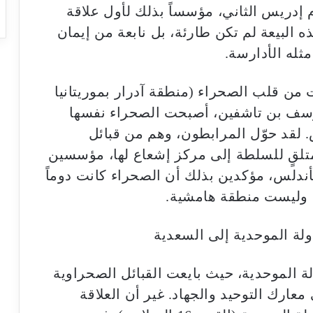
 إدريس الثاني، مؤسساً بذلك لأول علاقة
البيعة لم تكن طارئة، بل نابعة من إيمان
ثله الأدارسة.
 من قلب الصحراء (منطقة آدرار بموريتانيا
 يوسف بن تاشفين، أصبحت الصحراء نفسها
س. لقد حوّل المرابطون، وهم من قبائل
تلقٍ للسلطة إلى مركز إشعاع لها، مؤسسين
ة امتدت من Senegal إلى الأندلس، مؤكدين بذلك أن الصحراء كانت دوماً
ب، وليست منطقة هامشية.
ولة الموحدية إلى السعدية
ة الموحدية، حيث بايعت القبائل الصحراوية
عارك التوحيد والجهاد. غير أن العلاقة