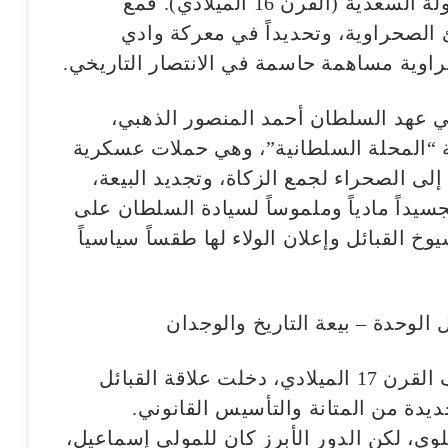
شهدت تأطيراً أكثر وضوحاً في عهد الدولة السعدية (القرن 16 الميلادي). فمع
نئ الصحراوية، وتحديداً في معركة وادي
ي عهد السلطان أحمد المنصور الذهبي،
 “المحلة السلطانية”، وهي حملات عسكرية
ى الصحراء لجمع الزكاة، وتجديد البيعة،
سيداً مادياً وملموساً لسيادة السلطان على
وخ القبائل وإعلان الولاء لها طقساً سياسياً
 الوحدة – بيعة التاريخ والوجدان
مع بزوغ نجم الدولة العلوية في منتصف القرن 17 الميلادي، دخلت علاقة القبائل
يدة من المتانة والتأسيس القانوني.
وي، لكن الدور الأبرز كان للمولى إسماعيل،