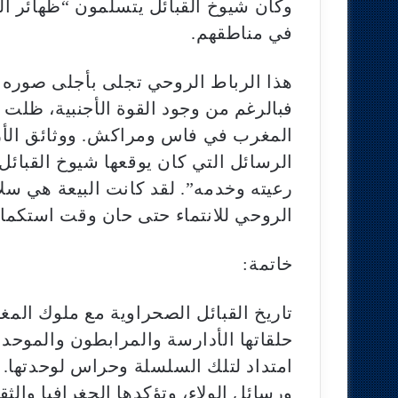
وكان شيوخ القبائل يتسلمون “ظهائر ال
في مناطقهم.
هذا الرباط الروحي تجلى بأجلى صوره أث
فبالرغم من وجود القوة الأجنبية، ظلت 
المغرب في فاس ومراكش. ووثائق الأر
الرسائل التي كان يوقعها شيوخ القبائل،
رعيته وخدمه”. لقد كانت البيعة هي سل
الروحي للانتماء حتى حان وقت استكمال 
خاتمة:
تاريخ القبائل الصحراوية مع ملوك المغ
حلقاتها الأدارسة والمرابطون والموحدو
امتداد لتلك السلسلة وحراس لوحدتها. إن
ورسائل الولاء، وتؤكدها الجغرافيا وال