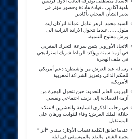
الاستاد مصطفى بودرقة النائب الاول لرئيس
بلدية أكادير…قيادة هادءة وحضور مؤتر في
تدبير الشأن المحلي بأكادير.
السيد محمد الزهر عامل عمالة انزكان ايت
ملول……عندما تتحول الارادة الترابية الى
ورش مفتوح للتنمية.
الاتحاد الأوروبي يثمن سرعة التحرك المغربي
في أزمة سبتة ويؤكد: الرباط شريك استراتيجي
في ملف الهجرة
رسالة عيد العرش من واشنطن: دعم أمريكي
للحكم الذاتي وتعزيز الشراكة المغربية
الأمريكية
​الهروب العابر للحدود: حين تتحول الهجرة من
أزمة اقتصادية إلى نزيف اجتماعي ونفسي
في رحاب الذكرى السابعة والعشرين لاعتلاء
جلالة الملك العرش: وفاء للثوابت ورهان على
المستقبل
​عندما تعانق الكلمة نغمات الأوتار: منتدى “أنزا”
يجمع الشعر والنقد والموسيقى في ليلة