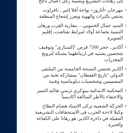
إلى رهانات التشريع وبصمة رجل أعمال ناجح
مهرجان «أناروز» بواحة أفلا إغير ـ تافراوت
يحتفي بالتراث والهوية ويعزز إشعاع المنطقة
السيد جمال الخنبوبي… مقاربة القرب ورهان
التنمية بجماعة أولاد لمرابط تفتاشت، إقليم
الصويرة
أكادير.. حجز 7300 قرص “إكستازي” وتوقيف
شخصين يشتبه في ارتباطهما بشبكة لترويج
المخدرات
أكادير تحتضن النسخة الخامسة من الملتقى
الدولي “تاريخ القفطان” بمشاركة نخبة من
المصممين وشخصيات دبلوماسية وفنية
المحكمة الابتدائية ببيوكرى ترسي تقاليد التميز
والاحتفاء بالأطر المتألقة أكاديمياً
الحركة الشعبية تزكى الاستاد هشام البطاح
وكيلا لاءحة الحزب فى الاستحقاقات التشريعية
المقبلة في داءرة اكادير. هو رهانا على الكفاءة
والخبرة .