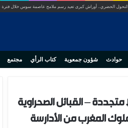
ص… من التدبير المحلي إلى رهانات التشريع وبصمة رجل أعمال ناجح
حوادث
شؤون جمعوية
كتاب الرأي
مجتمع
ط متجددة – القبائل الصحراوية
لوك المغرب من الأدارسة