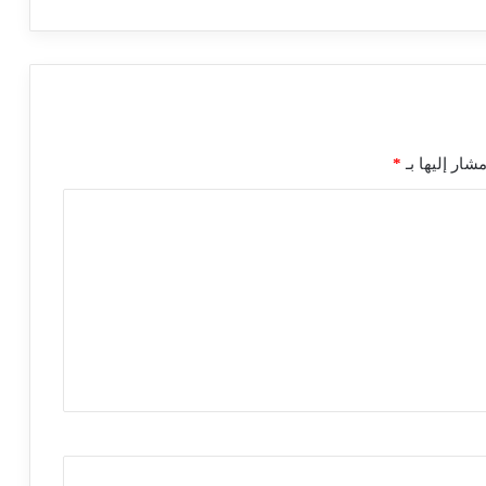
شار إليها بـ
*