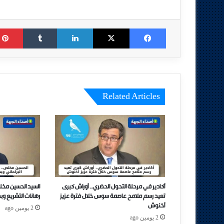
Tumblr
LinkedIn
X
Facebook
Related Articles
أكادير في مرحلة التحول الحضري.. أوراش كبرى
السيد الحسين مخل
تعيد رسم ملامح عاصمة سوس خلال فترة عزيز
رهانات التشريع وب
أخنوش
2 يومين ago
2 يومين ago