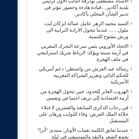
الاستاد مصطفى بودرقة النائب الاول لرئيس
بلدية أكادير…قيادة هادءة وحضور مؤتر في
تدبير الشأن المحلي بأكادير.
السيد محمد الزهر عامل عمالة انزكان ايت
ملول……عندما تتحول الارادة الترابية الى
ورش مفتوح للتنمية.
الاتحاد الأوروبي يثمن سرعة التحرك المغربي
في أزمة سبتة ويؤكد: الرباط شريك استراتيجي
في ملف الهجرة
رسالة عيد العرش من واشنطن: دعم أمريكي
للحكم الذاتي وتعزيز الشراكة المغربية
الأمريكية
​الهروب العابر للحدود: حين تتحول الهجرة من
أزمة اقتصادية إلى نزيف اجتماعي ونفسي
في رحاب الذكرى السابعة والعشرين لاعتلاء
جلالة الملك العرش: وفاء للثوابت ورهان على
المستقبل
​عندما تعانق الكلمة نغمات الأوتار: منتدى “أنزا”
يجمع الشعر والنقد والموسيقى في ليلة