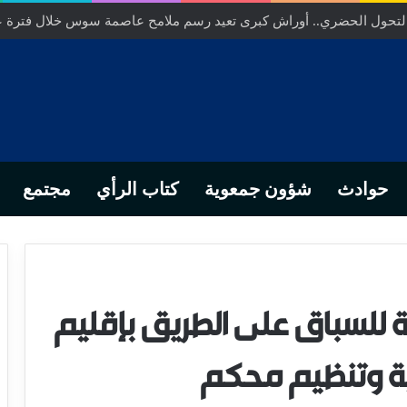
ص… من التدبير المحلي إلى رهانات التشريع وبصمة رجل أعمال ناجح
حوادث
شؤون جمعوية
كتاب الرأي
مجتمع
ة للسباق على الطريق بإقليم
ية وتنظيم محكم