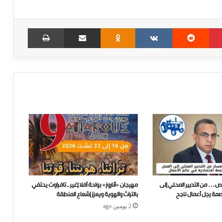
Print
Share via Email
Odnoklassniki
VKontakte
Reddit
Pinterest
ص… من التدبير المحلي إلى
مهرجان «أناروز» بواحة أفلا إغير ـ تافراوت يحتفي
صمة رجل أعمال ناجح
بالتراث والهوية ويعزز إشعاع المنطقة
2 يومين ago