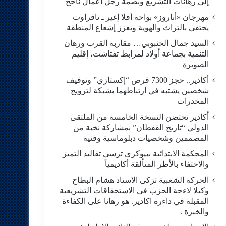
إلى رهانات التشريع وبصمة رجل أعمال ناجح
مهرجان «أناروز» بواحة أفلا إغير ـ تافراوت
يحتفي بالتراث والهوية ويعزز إشعاع المنطقة
السيد جمال الخنبوبي… مقاربة القرب ورهان
التنمية بجماعة أولاد لمرابط تفتاشت، إقليم
الصويرة
أكادير.. حجز 7300 قرص “إكستازي” وتوقيف
شخصين يشتبه في ارتباطهما بشبكة لترويج
المخدرات
أكادير تحتضن النسخة الخامسة من الملتقى
الدولي “تاريخ القفطان” بمشاركة نخبة من
المصممين وشخصيات دبلوماسية وفنية
المحكمة الابتدائية ببيوكرى ترسي تقاليد التميز
والاحتفاء بالأطر المتألقة أكاديمياً
الحركة الشعبية تزكى الاستاد هشام البطاح
وكيلا لاءحة الحزب فى الاستحقاقات التشريعية
المقبلة في داءرة اكادير. هو رهانا على الكفاءة
والخبرة .