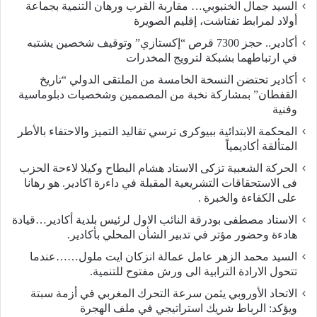
السيد جمال الخنبوبي… مقاربة القرب ورهان التنمية بجماعة
أولاد لمرابط تفتاشت، إقليم الصويرة
أكادير.. حجز 7300 قرص “إكستازي” وتوقيف شخصين يشتبه
في ارتباطهما بشبكة لترويج المخدرات
أكادير تحتضن النسخة الخامسة من الملتقى الدولي “تاريخ
القفطان” بمشاركة نخبة من المصممين وشخصيات دبلوماسية
وفنية
المحكمة الابتدائية ببيوكرى ترسي تقاليد التميز والاحتفاء بالأطر
المتألقة أكاديمياً
الحركة الشعبية تزكى الاستاد هشام البطاح وكيلا لاءحة الحزب
فى الاستحقاقات التشريعية المقبلة في داءرة اكادير. هو رهانا
على الكفاءة والخبرة .
الاستاد مصطفى بودرقة النائب الاول لرئيس بلدية أكادير…قيادة
هادءة وحضور مؤتر في تدبير الشأن المحلي بأكادير.
السيد محمد الزهر عامل عمالة انزكان ايت ملول……عندما
تتحول الارادة الترابية الى ورش مفتوح للتنمية.
الاتحاد الأوروبي يثمن سرعة التحرك المغربي في أزمة سبتة
ويؤكد: الرباط شريك استراتيجي في ملف الهجرة