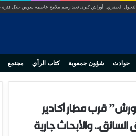
ص… من التدبير المحلي إلى رهانات التشريع وبصمة رجل أعمال ناجح
حوادث
شؤون جمعوية
كتاب الرأي
مجتمع
رش” قرب مطار أكادير
السائق.. والأبحاث جارية