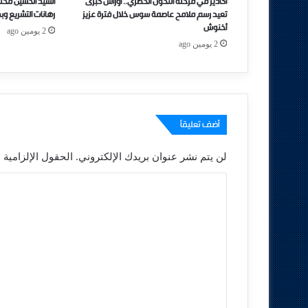
أكادير في مرحلة التحول الحضري.. أوراش كبرى
السيد الحسين مخل
تعيد رسم ملامح عاصمة سوس خلال فترة عزيز
رهانات التشريع وب
أخنوش
2 يومين ago
2 يومين ago
أضف تعليقاً
لن يتم نشر عنوان بريدك الإلكتروني.
الحقول الإلزامية م
ا
ل
ت
ع
ل
ي
ق