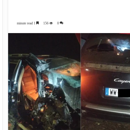
1 minute read
156
0