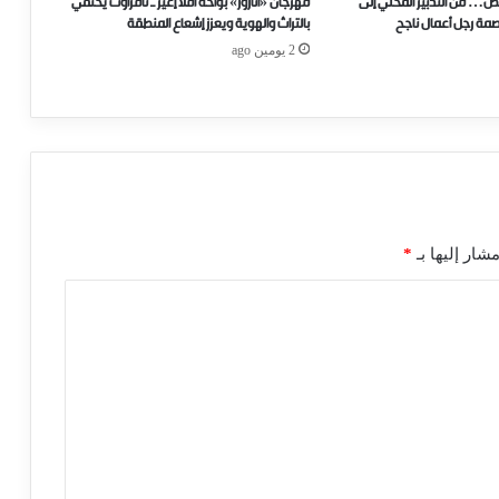
ص… من التدبير المحلي إلى
مهرجان «أناروز» بواحة أفلا إغير ـ تافراوت يحتفي
صمة رجل أعمال ناجح
بالتراث والهوية ويعزز إشعاع المنطقة
2 يومين ago
شار إليها بـ
*