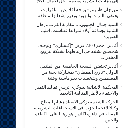
إلى رهانات التشريع وبصمة رجل أعمال ناجح
مهرجان «أناروز» بواحة أفلا إغير ـ تافراوت
يحتفي بالتراث والهوية ويعزز إشعاع المنطقة
السيد جمال الخنبوبي… مقاربة القرب ورهان
التنمية بجماعة أولاد لمرابط تفتاشت، إقليم
الصويرة
أكادير.. حجز 7300 قرص “إكستازي” وتوقيف
شخصين يشتبه في ارتباطهما بشبكة لترويج
المخدرات
أكادير تحتضن النسخة الخامسة من الملتقى
الدولي “تاريخ القفطان” بمشاركة نخبة من
المصممين وشخصيات دبلوماسية وفنية
المحكمة الابتدائية ببيوكرى ترسي تقاليد التميز
والاحتفاء بالأطر المتألقة أكاديمياً
الحركة الشعبية تزكى الاستاد هشام البطاح
وكيلا لاءحة الحزب فى الاستحقاقات التشريعية
المقبلة في داءرة اكادير. هو رهانا على الكفاءة
والخبرة .