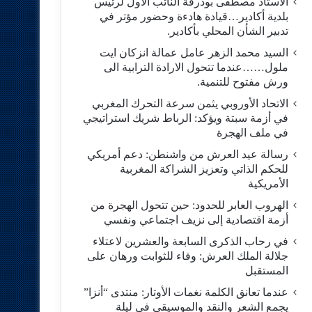
الاستاد مصطفى بودرقة النائب الاول لرئيس
بلدية أكادير…قيادة هادءة وحضور مؤتر في
تدبير الشأن المحلي بأكادير.
السيد محمد الزهر عامل عمالة انزكان ايت
ملول……عندما تتحول الارادة الترابية الى
ورش مفتوح للتنمية.
الاتحاد الأوروبي يثمن سرعة التحرك المغربي
في أزمة سبتة ويؤكد: الرباط شريك استراتيجي
في ملف الهجرة
رسالة عيد العرش من واشنطن: دعم أمريكي
للحكم الذاتي وتعزيز الشراكة المغربية
الأمريكية
​الهروب العابر للحدود: حين تتحول الهجرة من
أزمة اقتصادية إلى نزيف اجتماعي ونفسي
في رحاب الذكرى السابعة والعشرين لاعتلاء
جلالة الملك العرش: وفاء للثوابت ورهان على
المستقبل
​عندما تعانق الكلمة نغمات الأوتار: منتدى “أنزا”
يجمع الشعر والنقد والموسيقى في ليلة