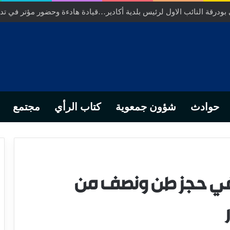
ودرقة النائب الاول لرئيس بلدية أكادير…قيادة هادءة وحضور مؤتر في تدبي
حوادث
شؤون جمعوية
كتاب الرأي
مجتمع
جح في حجز طن ونصف من