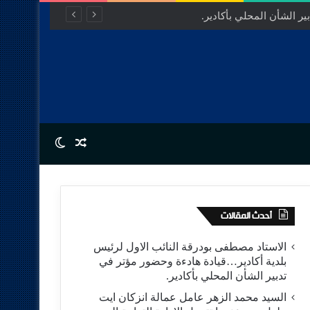
ر الشأن المحلي بأكادير.
Switch skin
Random Article
أحدث المقالات
الاستاد مصطفى بودرقة النائب الاول لرئيس
بلدية أكادير…قيادة هادءة وحضور مؤتر في
تدبير الشأن المحلي بأكادير.
السيد محمد الزهر عامل عمالة انزكان ايت