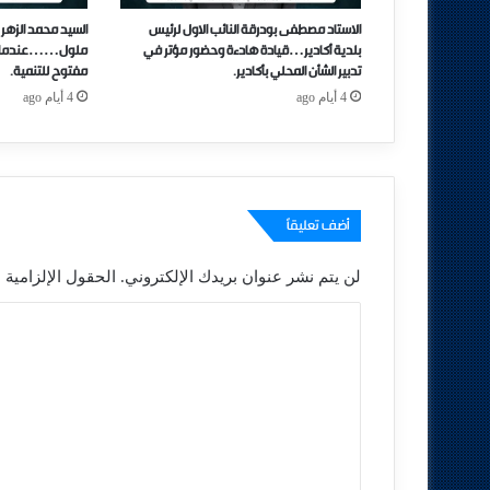
الاستاد مصطفى بودرقة النائب الاول لرئيس
السيد محمد الزهر 
بلدية أكادير…قيادة هادءة وحضور مؤتر في
ملول……عندما تتحو
تدبير الشأن المحلي بأكادير.
مفتوح للتنمية.
4 أيام ago
4 أيام ago
أضف تعليقاً
لن يتم نشر عنوان بريدك الإلكتروني.
الحقول الإلزامية م
ا
ل
ت
ع
ل
ي