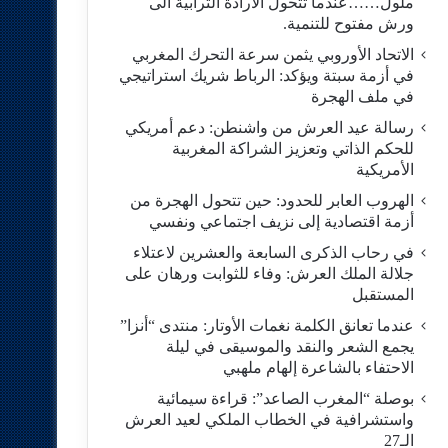
ملول……عندما تتحول الارادة الترابية الى
ورش مفتوح للتنمية.
الاتحاد الأوروبي يثمن سرعة التحرك المغربي
في أزمة سبتة ويؤكد: الرباط شريك استراتيجي
في ملف الهجرة
رسالة عيد العرش من واشنطن: دعم أمريكي
للحكم الذاتي وتعزيز الشراكة المغربية
الأمريكية
​الهروب العابر للحدود: حين تتحول الهجرة من
أزمة اقتصادية إلى نزيف اجتماعي ونفسي
في رحاب الذكرى السابعة والعشرين لاعتلاء
جلالة الملك العرش: وفاء للثوابت ورهان على
المستقبل
​عندما تعانق الكلمة نغمات الأوتار: منتدى “أنزا”
يجمع الشعر والنقد والموسيقى في ليلة
الاحتفاء بالشاعرة إلهام ملهبي
بوصلة “المغرب الصاعد”: قراءة سيمائية
واستشرافية في الخطاب الملكي لعيد العرش
الـ27