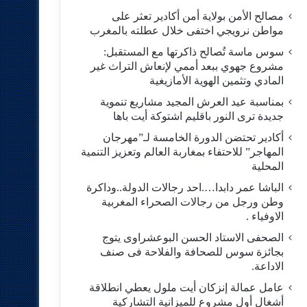
مصالح الأمن بولاية أمن أكادير تعثر على
مواطن نرويجي اختفى خلال عطلته بالمغرب
سوس ماسة تُصالح ذاكرتها مع المستقبل:
مشروع جهوي ببعد أممي لإنعاش التراث غير
المادي وتثمين الهوية الأمازيغية
بمناسبة عيد العرش المجيد مشاريع تنموية
جديدة ترى النور باقليم اشتوكة أيت باها
أكادير تحتضن الدورة الخامسة لـ”مهرجان
المهاجر” للاحتفاء بمغاربة العالم وتعزيز التنمية
المحلية
الباشا عمر دابدا….احد رجالات الدولة..وداكرة
وطن ورجل من رجالات الصحراء المغربية
الاوفياء .
الصحفى الاستاد الحسن البوعشراوى يتوج
بجائزة سوس للصحافة والفلاحة فى صنف
الاداعة.
عامل عمالة إنزكان أيت ملول يعطي انطلاقة
أشغال أول مشروع للميزانية التشاركية