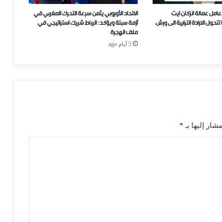
عامل عمالة انزكان ايت
الاتحاد الأوروبي يثمن سرعة التحرك المغربي في
ل الارادة الترابية الى ورش
أزمة سبتة ويؤكد: الرباط شريك استراتيجي في
ملف الهجرة
5 أيام ago
شار إليها بـ
*