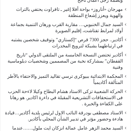
وبصمة رجل أعمال ناجح
مهرجان «أناروز» بواحة أفلا إغير ـ تافراوت يحتفي بالتراث
والهوية ويعزز إشعاع المنطقة
السيد جمال الخنبوبي… مقاربة القرب ورهان التنمية بجماعة
أولاد لمرابط تفتاشت، إقليم الصويرة
أكادير.. حجز 7300 قرص “إكستازي” وتوقيف شخصين يشتبه
في ارتباطهما بشبكة لترويج المخدرات
أكادير تحتضن النسخة الخامسة من الملتقى الدولي “تاريخ
القفطان” بمشاركة نخبة من المصممين وشخصيات دبلوماسية
وفنية
المحكمة الابتدائية ببيوكرى ترسي تقاليد التميز والاحتفاء بالأطر
المتألقة أكاديمياً
الحركة الشعبية تزكى الاستاد هشام البطاح وكيلا لاءحة الحزب
فى الاستحقاقات التشريعية المقبلة في داءرة اكادير. هو رهانا
على الكفاءة والخبرة .
الاستاد مصطفى بودرقة النائب الاول لرئيس بلدية أكادير…قيادة
هادءة وحضور مؤتر في تدبير الشأن المحلي بأكادير.
السيد محمد الزهر عامل عمالة انزكان ايت ملول……عندما