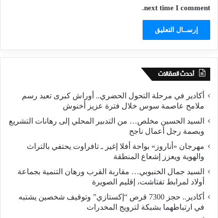
next time I comment.
أحدث المقالات
أكادير في مرحلة التحول الحضري.. أوراش كبرى تعيد رسم
ملامح عاصمة سوس خلال فترة عزيز أخنوش
السيد الحسين مخلص… من التدبير المحلي إلى رهانات التشريع
وبصمة رجل أعمال ناجح
مهرجان «أناروز» بواحة أفلا إغير ـ تافراوت يحتفي بالتراث
والهوية ويعزز إشعاع المنطقة
السيد جمال الخنبوبي… مقاربة القرب ورهان التنمية بجماعة
أولاد لمرابط تفتاشت، إقليم الصويرة
أكادير.. حجز 7300 قرص “إكستازي” وتوقيف شخصين يشتبه
في ارتباطهما بشبكة لترويج المخدرات