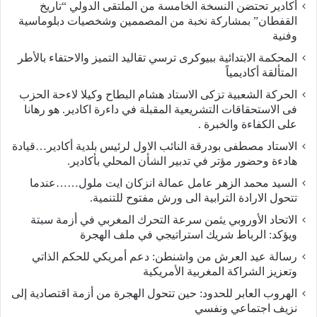
أكادير تحتضن النسخة الخامسة من الملتقى الدولي “تاريخ
القفطان” بمشاركة نخبة من المصممين وشخصيات دبلوماسية
وفنية
المحكمة الابتدائية ببيوكرى ترسي تقاليد التميز والاحتفاء بالأطر
المتألقة أكاديمياً
الحركة الشعبية تزكى الاستاد هشام البطاح وكيلا لاءحة الحزب
فى الاستحقاقات التشريعية المقبلة في داءرة اكادير. هو رهانا
على الكفاءة والخبرة .
الاستاد مصطفى بودرقة النائب الاول لرئيس بلدية أكادير…قيادة
هادءة وحضور مؤتر في تدبير الشأن المحلي بأكادير.
السيد محمد الزهر عامل عمالة انزكان ايت ملول……عندما
تتحول الارادة الترابية الى ورش مفتوح للتنمية.
الاتحاد الأوروبي يثمن سرعة التحرك المغربي في أزمة سبتة
ويؤكد: الرباط شريك استراتيجي في ملف الهجرة
رسالة عيد العرش من واشنطن: دعم أمريكي للحكم الذاتي
وتعزيز الشراكة المغربية الأمريكية
​الهروب العابر للحدود: حين تتحول الهجرة من أزمة اقتصادية إلى
نزيف اجتماعي ونفسي