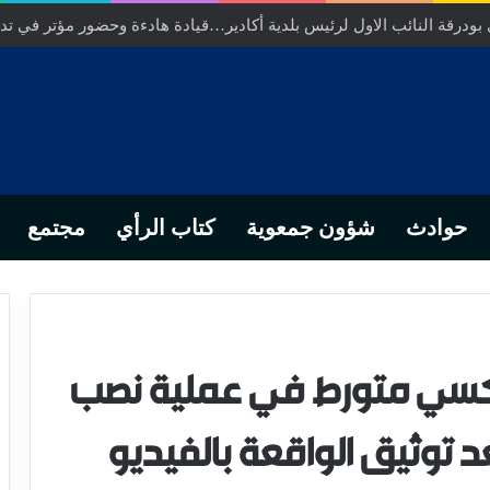
ودرقة النائب الاول لرئيس بلدية أكادير…قيادة هادءة وحضور مؤتر في تدبي
حوادث
شؤون جمعوية
كتاب الرأي
مجتمع
اكسي متورط في عملية نصب
د توثيق الواقعة بالفيديو