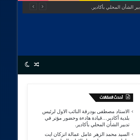
ر الشأن المحلي بأكادير.
Switch skin
Random Article
أحدث المقالات
الاستاد مصطفى بودرقة النائب الاول لرئيس
بلدية أكادير…قيادة هادءة وحضور مؤتر في
تدبير الشأن المحلي بأكادير.
السيد محمد الزهر عامل عمالة انزكان ايت