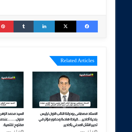
Tumblr
LinkedIn
X
Facebook
Related Articles
الاستاد مصطفى بودرقة النائب الاول لرئيس
السيد محمد الزهر 
بلدية أكادير…قيادة هادءة وحضور مؤتر في
ملول……عندما تتحو
تدبير الشأن المحلي بأكادير.
مفتوح للتنمية.
4 أيام ago
4 أيام ago