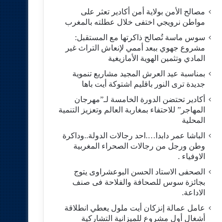
مصالح الأمن بولاية أمن أكادير تعثر على
مواطن نرويجي اختفى خلال عطلته بالمغرب
سوس ماسة تُصالح ذاكرتها مع المستقبل:
مشروع جهوي ببعد أممي لإنعاش التراث غير
المادي وتثمين الهوية الأمازيغية
بمناسبة عيد العرش المجيد مشاريع تنموية
جديدة ترى النور باقليم اشتوكة أيت باها
أكادير تحتضن الدورة الخامسة لـ”مهرجان
المهاجر” للاحتفاء بمغاربة العالم وتعزيز التنمية
المحلية
الباشا عمر دابدا….احد رجالات الدولة..وداكرة
وطن ورجل من رجالات الصحراء المغربية
الاوفياء .
الصحفى الاستاد الحسن البوعشراوى يتوج
بجائزة سوس للصحافة والفلاحة فى صنف
الاداعة.
عامل عمالة إنزكان أيت ملول يعطي انطلاقة
أشغال أول مشروع للميزانية التشاركية