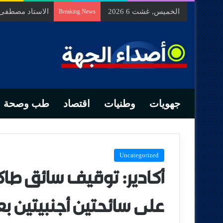
الخميس, غشت 6 2026
الاستاد مصطفى ب
Breaking News
جهويات
وطنيات
اقتصاد
طب وصحة
Uncategorized
أكادير: توقيف سائق ط
على سائحتين أجنبيتين بع