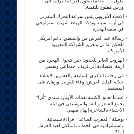
ملول……عندما تتحول الارادة الترابية الى
ورش مفتوح للتنمية.
الاتحاد الأوروبي يثمن سرعة التحرك المغربي
في أزمة سبتة ويؤكد: الرباط شريك استراتيجي
في ملف الهجرة
رسالة عيد العرش من واشنطن: دعم أمريكي
للحكم الذاتي وتعزيز الشراكة المغربية
الأمريكية
​الهروب العابر للحدود: حين تتحول الهجرة من
أزمة اقتصادية إلى نزيف اجتماعي ونفسي
في رحاب الذكرى السابعة والعشرين لاعتلاء
جلالة الملك العرش: وفاء للثوابت ورهان على
المستقبل
​عندما تعانق الكلمة نغمات الأوتار: منتدى “أنزا”
يجمع الشعر والنقد والموسيقى في ليلة
الاحتفاء بالشاعرة إلهام ملهبي
بوصلة “المغرب الصاعد”: قراءة سيمائية
واستشرافية في الخطاب الملكي لعيد العرش
الـ27