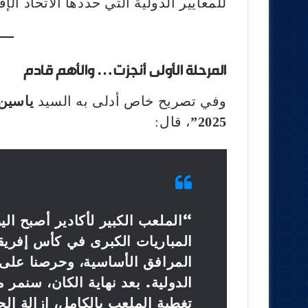
للمعايير الدولية التي حددها الاتحاد ال
المرحلة الأولى أنجزت… والأهم قادم
وفي تصريح خاص أدلى به السيد
ياسين 
2025”
، قال:
المباريات الكبرى في كأس إفريقي
المرافق الأساسية، وحرصنا على 
الدولية. بعد نهاية الكان، سنمر
تغطية الملعب بالكامل، إزالة الحل