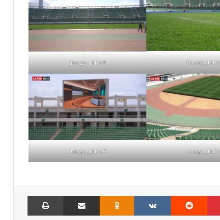
#image_title
#image_title
Print
Share via Email
Odnoklassniki
VKontakte
Reddit
Pinterest