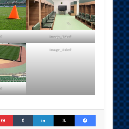
#image_title
#image_title
#image_title
#image_title
Tumblr
LinkedIn
X
Facebook