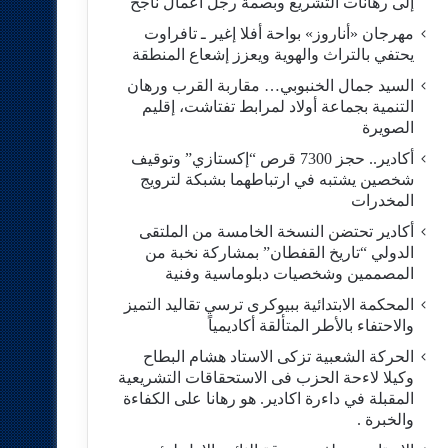
إلى رهانات التشريع وبصمة رجل أعمال ناجح
مهرجان «أناروز» بواحة أفلا إغير ـ تافراوت
يحتفي بالتراث والهوية ويعزز إشعاع المنطقة
السيد جمال الخنبوبي… مقاربة القرب ورهان
التنمية بجماعة أولاد لمرابط تفتاشت، إقليم
الصويرة
أكادير.. حجز 7300 قرص “إكستازي” وتوقيف
شخصين يشتبه في ارتباطهما بشبكة لترويج
المخدرات
أكادير تحتضن النسخة الخامسة من الملتقى
الدولي “تاريخ القفطان” بمشاركة نخبة من
المصممين وشخصيات دبلوماسية وفنية
المحكمة الابتدائية ببيوكرى ترسي تقاليد التميز
والاحتفاء بالأطر المتألقة أكاديمياً
الحركة الشعبية تزكى الاستاد هشام البطاح
وكيلا لاءحة الحزب فى الاستحقاقات التشريعية
المقبلة في داءرة اكادير. هو رهانا على الكفاءة
والخبرة .