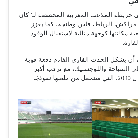
ي خريطة الملاعب المغربية المخصصة لـ”كان
اء، مراكش، الرباط، فاس وطنجة، كما يعزز
ة مكانتها كوجهة مثالية لاستقبال الوفود
قارة.
أن يشكل الحدث القاري القادم دفعة قوية
لي السياحة واللوجستيك، مع ترقب أكبر
لاستفادة المدينة من استثمارات مونديال 2030، التي ستجعل من ملعبها نموذجًا