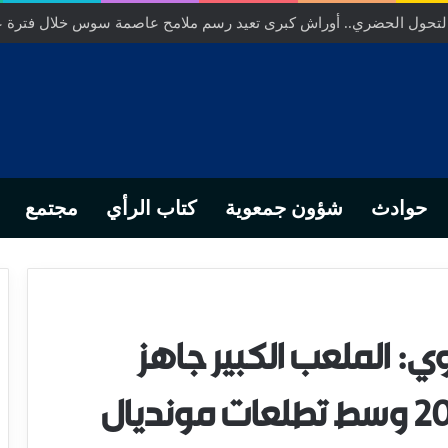
ص… من التدبير المحلي إلى رهانات التشريع وبصمة رجل أعمال ناجح
حوادث
شؤون جمعوية
كتاب الرأي
مجتمع
وي: الملعب الكبير جاهز
لاحتضان كأس إفريقيا 2025 وسط تطلعات مونديال