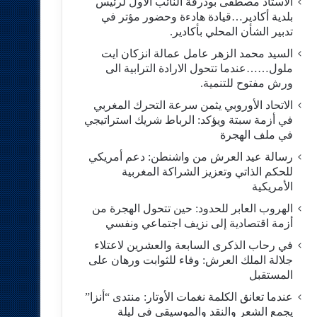
الاستاد مصطفى بودرقة النائب الاول لرئيس
بلدية أكادير…قيادة هادءة وحضور مؤتر في
تدبير الشأن المحلي بأكادير.
السيد محمد الزهر عامل عمالة انزكان ايت
ملول……عندما تتحول الارادة الترابية الى
ورش مفتوح للتنمية.
الاتحاد الأوروبي يثمن سرعة التحرك المغربي
في أزمة سبتة ويؤكد: الرباط شريك استراتيجي
في ملف الهجرة
رسالة عيد العرش من واشنطن: دعم أمريكي
للحكم الذاتي وتعزيز الشراكة المغربية
الأمريكية
​الهروب العابر للحدود: حين تتحول الهجرة من
أزمة اقتصادية إلى نزيف اجتماعي ونفسي
في رحاب الذكرى السابعة والعشرين لاعتلاء
جلالة الملك العرش: وفاء للثوابت ورهان على
المستقبل
​عندما تعانق الكلمة نغمات الأوتار: منتدى “أنزا”
يجمع الشعر والنقد والموسيقى في ليلة