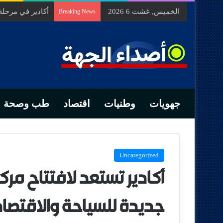
الخميس, غشت 6 2026
السيد الحسين م
Breaking News
جهويات
وطنيات
اقتصاد
طب وصحة
Uncategorized
أكادير تستعد لافتتاح م
جديدة للسياحة والاقتص