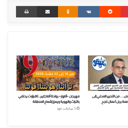
Print
Share via Email
Odnoklassniki
VKontakte
Reddit
Pinterest
ص… من التدبير المحلي إلى
مهرجان «أناروز» بواحة أفلا إغير ـ تافراوت يحتفي
صمة رجل أعمال ناجح
بالتراث والهوية ويعزز إشعاع المنطقة
5 ساعات ago