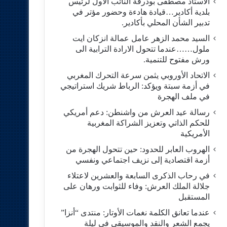
الاستاد مصطفى بودرقة النائب الاول لرئيس
بلدية أكادير…قيادة هادءة وحضور مؤتر في
تدبير الشأن المحلي بأكادير.
السيد محمد الزهر عامل عمالة انزكان ايت
ملول……عندما تتحول الارادة الترابية الى
ورش مفتوح للتنمية.
الاتحاد الأوروبي يثمن سرعة التحرك المغربي
في أزمة سبتة ويؤكد: الرباط شريك استراتيجي
في ملف الهجرة
رسالة عيد العرش من واشنطن: دعم أمريكي
للحكم الذاتي وتعزيز الشراكة المغربية
الأمريكية
​الهروب العابر للحدود: حين تتحول الهجرة من
أزمة اقتصادية إلى نزيف اجتماعي ونفسي
في رحاب الذكرى السابعة والعشرين لاعتلاء
جلالة الملك العرش: وفاء للثوابت ورهان على
المستقبل
​عندما تعانق الكلمة نغمات الأوتار: منتدى “أنزا”
يجمع الشعر والنقد والموسيقى في ليلة