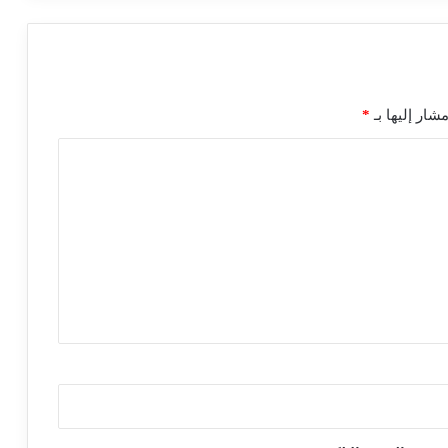
شار إليها بـ
*