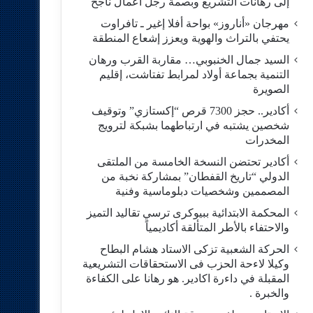
إلى رهانات التشريع وبصمة رجل أعمال ناجح
مهرجان «أناروز» بواحة أفلا إغير ـ تافراوت
يحتفي بالتراث والهوية ويعزز إشعاع المنطقة
السيد جمال الخنبوبي… مقاربة القرب ورهان
التنمية بجماعة أولاد لمرابط تفتاشت، إقليم
الصويرة
أكادير.. حجز 7300 قرص “إكستازي” وتوقيف
شخصين يشتبه في ارتباطهما بشبكة لترويج
المخدرات
أكادير تحتضن النسخة الخامسة من الملتقى
الدولي “تاريخ القفطان” بمشاركة نخبة من
المصممين وشخصيات دبلوماسية وفنية
المحكمة الابتدائية ببيوكرى ترسي تقاليد التميز
والاحتفاء بالأطر المتألقة أكاديمياً
الحركة الشعبية تزكى الاستاد هشام البطاح
وكيلا لاءحة الحزب فى الاستحقاقات التشريعية
المقبلة في داءرة اكادير. هو رهانا على الكفاءة
والخبرة .