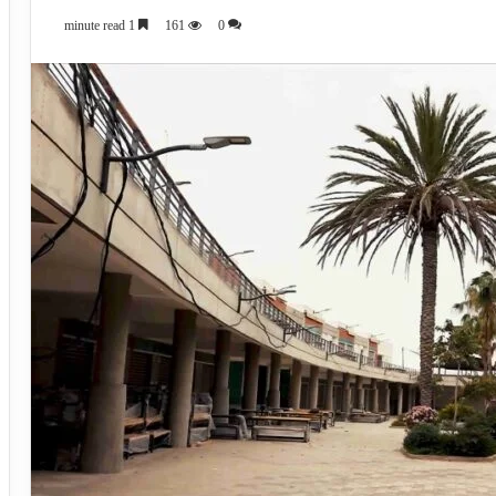
1 minute read
161
0