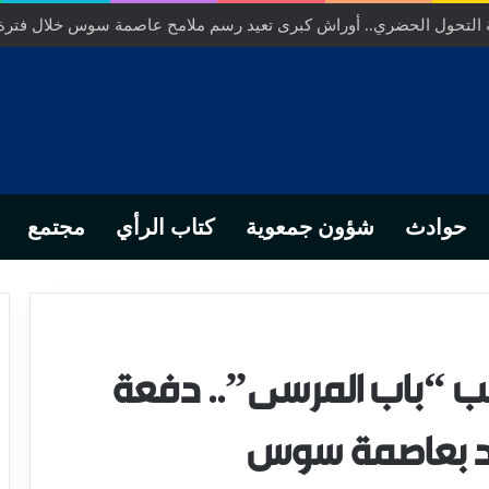
خلص… من التدبير المحلي إلى رهانات التشريع وبصمة رجل أعمال ناجح
حوادث
شؤون جمعوية
كتاب الرأي
مجتمع
ركب “باب المرسى”.. دفعة
اد بعاصمة سوس