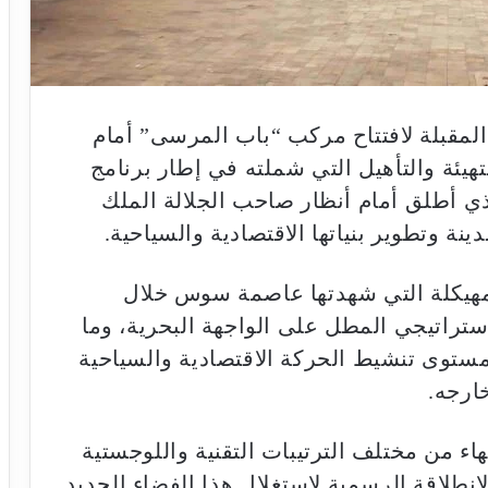
ة المقبلة لافتتاح مركب “باب المرسى” أمام
يئة والتأهيل التي شملته في إطار برنامج
ة الحضرية لأكادير 2020-2024، الذي أطلق أمام أنظار صاحب الجلالة الملك
ة وتطوير بنياتها الاقتصادية والسياحية.
لمهيكلة التي شهدتها عاصمة سوس خلال
استراتيجي المطل على الواجهة البحرية، وما
ستوى تنشيط الحركة الاقتصادية والسياحية
ارجه.
اء من مختلف الترتيبات التقنية واللوجستية
انطلاقة الرسمية لاستغلال هذا الفضاء الجديد