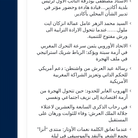
الاستاد مصطفى بودرقة النائب الاول لرئيس
بلدية أكادير…قيادة هادءة وحضور مؤتر في
تدبير الشأن المحلي بأكادير.
السيد محمد الزهر عامل عمالة انزكان ايت
ملول……عندما تتحول الارادة الترابية الى
ورش مفتوح للتنمية.
الاتحاد الأوروبي يثمن سرعة التحرك المغربي
في أزمة سبتة ويؤكد: الرباط شريك استراتيجي
في ملف الهجرة
رسالة عيد العرش من واشنطن: دعم أمريكي
للحكم الذاتي وتعزيز الشراكة المغربية
الأمريكية
​الهروب العابر للحدود: حين تتحول الهجرة من
أزمة اقتصادية إلى نزيف اجتماعي ونفسي
في رحاب الذكرى السابعة والعشرين لاعتلاء
جلالة الملك العرش: وفاء للثوابت ورهان على
المستقبل
​عندما تعانق الكلمة نغمات الأوتار: منتدى “أنزا”
يجمع الشعر والنقد والموسيقى في ليلة