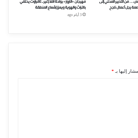
ص… من التدبير المحلي إلى
مهرجان «أناروز» بواحة أفلا إغير ـ تافراوت يحتفي
صمة رجل أعمال ناجح
بالتراث والهوية ويعزز إشعاع المنطقة
3 أيام ago
شار إليها بـ
*