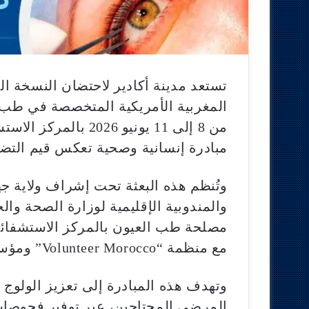
تستعد مدينة أكادير لاحتضان النسخة الرا
المغربية الأمريكية المتخصصة في طب و
من 8 إلى 11 يونيو 6
مبادرة إنسانية وصحية تعكس قيم التضا
وتُنظم هذه البعثة تحت إشراف ولاية ج
والمندوبية الإقليمية لوزارة الصحة والح
مصلحة طب العيون بالمركز الاستشفائ
مع منظمة “Volunteer Morocco” ومؤسسة الجنوب وجمعية أضواء للعناية بالبصر.
وتهدف هذه المبادرة إلى تعزيز الولوج
المرضى المحتاجين، عبر توفير فحوصات