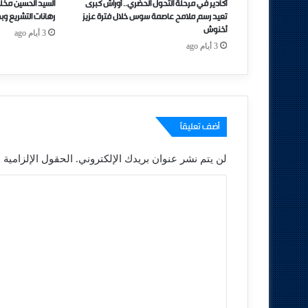
أكادير في مرحلة التحول الحضري.. أوراش كبرى
السيد الحسين مخل
تعيد رسم ملامح عاصمة سوس خلال فترة عزيز
رهانات التشريع وب
أخنوش
3 أيام ago
3 أيام ago
أضف تعليقاً
لن يتم نشر عنوان بريدك الإلكتروني.
الحقول الإلزامية م
ا
ل
ت
ع
ل
ي