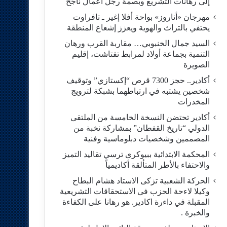
إلى رهانات التشريع وبصمة رجل أعمال ناجح
مهرجان «أناروز» بواحة أفلا إغير ـ تافراوت
يحتفي بالتراث والهوية ويعزز إشعاع المنطقة
السيد جمال الخنبوبي… مقاربة القرب ورهان
التنمية بجماعة أولاد لمرابط تفتاشت، إقليم
الصويرة
أكادير.. حجز 7300 قرص “إكستازي” وتوقيف
شخصين يشتبه في ارتباطهما بشبكة لترويج
المخدرات
أكادير تحتضن النسخة الخامسة من الملتقى
الدولي “تاريخ القفطان” بمشاركة نخبة من
المصممين وشخصيات دبلوماسية وفنية
المحكمة الابتدائية ببيوكرى ترسي تقاليد التميز
والاحتفاء بالأطر المتألقة أكاديمياً
الحركة الشعبية تزكى الاستاد هشام البطاح
وكيلا لاءحة الحزب فى الاستحقاقات التشريعية
المقبلة في داءرة اكادير. هو رهانا على الكفاءة
والخبرة .