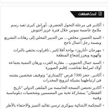
أحدث المقالات
أكادير في مرحلة التحول الحضري.. أوراش كبرى تعيد رسم
ملامح عاصمة سوس خلال فترة عزيز أخنوش
السيد الحسين مخلص… من التدبير المحلي إلى رهانات التشريع
وبصمة رجل أعمال ناجح
مهرجان «أناروز» بواحة أفلا إغير ـ تافراوت يحتفي بالتراث
والهوية ويعزز إشعاع المنطقة
السيد جمال الخنبوبي… مقاربة القرب ورهان التنمية بجماعة
أولاد لمرابط تفتاشت، إقليم الصويرة
أكادير.. حجز 7300 قرص “إكستازي” وتوقيف شخصين يشتبه
في ارتباطهما بشبكة لترويج المخدرات
أكادير تحتضن النسخة الخامسة من الملتقى الدولي “تاريخ
القفطان” بمشاركة نخبة من المصممين وشخصيات دبلوماسية
وفنية
المحكمة الابتدائية ببيوكرى ترسي تقاليد التميز والاحتفاء بالأطر