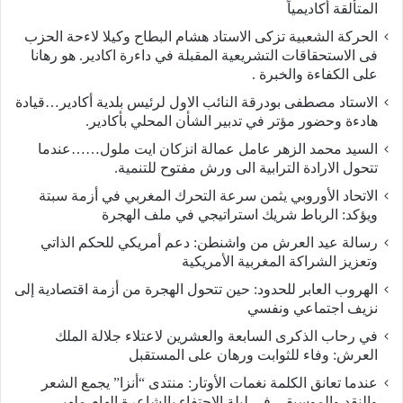
المتألقة أكاديمياً
الحركة الشعبية تزكى الاستاد هشام البطاح وكيلا لاءحة الحزب
فى الاستحقاقات التشريعية المقبلة في داءرة اكادير. هو رهانا
على الكفاءة والخبرة .
الاستاد مصطفى بودرقة النائب الاول لرئيس بلدية أكادير…قيادة
هادءة وحضور مؤتر في تدبير الشأن المحلي بأكادير.
السيد محمد الزهر عامل عمالة انزكان ايت ملول……عندما
تتحول الارادة الترابية الى ورش مفتوح للتنمية.
الاتحاد الأوروبي يثمن سرعة التحرك المغربي في أزمة سبتة
ويؤكد: الرباط شريك استراتيجي في ملف الهجرة
رسالة عيد العرش من واشنطن: دعم أمريكي للحكم الذاتي
وتعزيز الشراكة المغربية الأمريكية
​الهروب العابر للحدود: حين تتحول الهجرة من أزمة اقتصادية إلى
نزيف اجتماعي ونفسي
في رحاب الذكرى السابعة والعشرين لاعتلاء جلالة الملك
العرش: وفاء للثوابت ورهان على المستقبل
​عندما تعانق الكلمة نغمات الأوتار: منتدى “أنزا” يجمع الشعر
والنقد والموسيقى في ليلة الاحتفاء بالشاعرة إلهام ملهبي