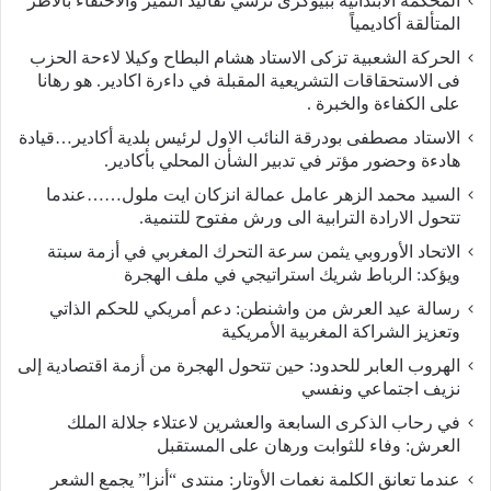
المحكمة الابتدائية ببيوكرى ترسي تقاليد التميز والاحتفاء بالأطر
المتألقة أكاديمياً
الحركة الشعبية تزكى الاستاد هشام البطاح وكيلا لاءحة الحزب
فى الاستحقاقات التشريعية المقبلة في داءرة اكادير. هو رهانا
على الكفاءة والخبرة .
الاستاد مصطفى بودرقة النائب الاول لرئيس بلدية أكادير…قيادة
هادءة وحضور مؤتر في تدبير الشأن المحلي بأكادير.
السيد محمد الزهر عامل عمالة انزكان ايت ملول……عندما
تتحول الارادة الترابية الى ورش مفتوح للتنمية.
الاتحاد الأوروبي يثمن سرعة التحرك المغربي في أزمة سبتة
ويؤكد: الرباط شريك استراتيجي في ملف الهجرة
رسالة عيد العرش من واشنطن: دعم أمريكي للحكم الذاتي
وتعزيز الشراكة المغربية الأمريكية
​الهروب العابر للحدود: حين تتحول الهجرة من أزمة اقتصادية إلى
نزيف اجتماعي ونفسي
في رحاب الذكرى السابعة والعشرين لاعتلاء جلالة الملك
العرش: وفاء للثوابت ورهان على المستقبل
​عندما تعانق الكلمة نغمات الأوتار: منتدى “أنزا” يجمع الشعر