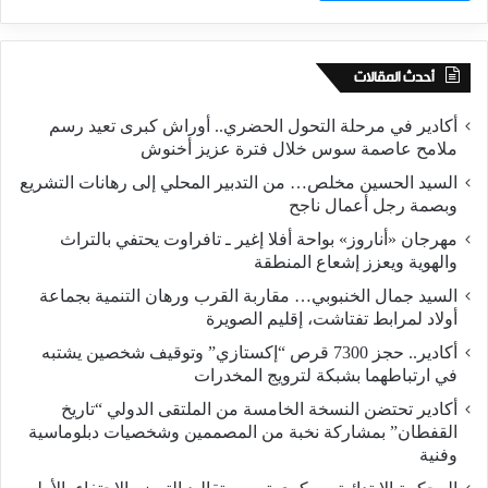
أحدث المقالات
أكادير في مرحلة التحول الحضري.. أوراش كبرى تعيد رسم
ملامح عاصمة سوس خلال فترة عزيز أخنوش
السيد الحسين مخلص… من التدبير المحلي إلى رهانات التشريع
وبصمة رجل أعمال ناجح
مهرجان «أناروز» بواحة أفلا إغير ـ تافراوت يحتفي بالتراث
والهوية ويعزز إشعاع المنطقة
السيد جمال الخنبوبي… مقاربة القرب ورهان التنمية بجماعة
أولاد لمرابط تفتاشت، إقليم الصويرة
أكادير.. حجز 7300 قرص “إكستازي” وتوقيف شخصين يشتبه
في ارتباطهما بشبكة لترويج المخدرات
أكادير تحتضن النسخة الخامسة من الملتقى الدولي “تاريخ
القفطان” بمشاركة نخبة من المصممين وشخصيات دبلوماسية
وفنية