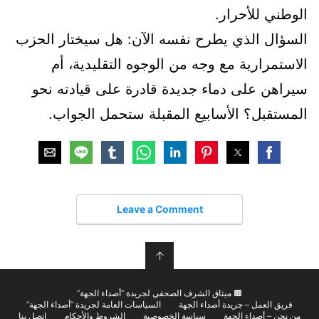
الوطني للأحرار.
السؤال الذي يطرح نفسه الآن: هل سيختار الحزب
الاستمرارية مع وجه من الوجوه التقليدية، أم
سيراهن على دماء جديدة قادرة على قيادته نحو
المستقبل؟ الأسابيع المقبلة ستحمل الجواب.
Leave a Comment
↑
🟫 ميثاق الشرف الصحفي لجريدة “أصداء الجهة”
فريق العمل – جريدة أصداء الجهة
السياسات العامة لجريدة “أصداء الجهة”
من نحن – أصداء الجهة
سياسة الخصوصية
الشروط والأحكام
اتصل بنا