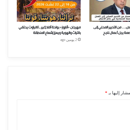
ص… من التدبير المحلي إلى
مهرجان «أناروز» بواحة أفلا إغير ـ تافراوت يحتفي
صمة رجل أعمال ناجح
بالتراث والهوية ويعزز إشعاع المنطقة
2 يومين ago
شار إليها بـ
*