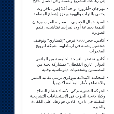
إلى رهانات التشريع وبصمة رجل أعمال ناجح
مهرجان «أناروز» بواحة أفلا إغير ـ تافراوت
يحتفي بالتراث والهوية ويعزز إشعاع المنطقة
السيد جمال الخنبوبي… مقاربة القرب ورهان
التنمية بجماعة أولاد لمرابط تفتاشت، إقليم
الصويرة
أكادير.. حجز 7300 قرص “إكستازي” وتوقيف
شخصين يشتبه في ارتباطهما بشبكة لترويج
المخدرات
أكادير تحتضن النسخة الخامسة من الملتقى
الدولي “تاريخ القفطان” بمشاركة نخبة من
المصممين وشخصيات دبلوماسية وفنية
المحكمة الابتدائية ببيوكرى ترسي تقاليد التميز
والاحتفاء بالأطر المتألقة أكاديمياً
الحركة الشعبية تزكى الاستاد هشام البطاح
وكيلا لاءحة الحزب فى الاستحقاقات التشريعية
المقبلة في داءرة اكادير. هو رهانا على الكفاءة
والخبرة .