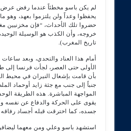
لم يكن باسو مخطئاً عندما رفض عرض ا
يحفظوا وعداً ولن يلتزموا بعهد، وهو م
حضروا تلك الأحداث، “فإن مخزنيين مغ
خروجه، وأن الكذب هو الوسيلة الوحيدة ا
تاريخ المغرب).
أمام هذا العناد والتحدي، وبعد ساعا
الأولى حتى العصر، لجأت فرنسا إلى طر
بأن قامت بإشعال النيران في محيط الب
جنباً إلى جنب مع جثة زايد أوحماد الم
المواجهة المباشرة. هذه الطريقة الوحش
يقوى على الحركة والدفاع عن نفسه وأ
جسده، كما اخترقت قبله أجساد رفاقه الآخرين ف
استشهد باسو وعلي ومن معهما ليضافوا 