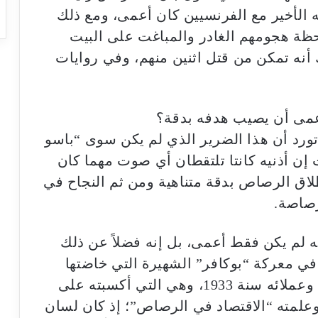
ه الأخير مع الفرنسيين كان أعمى، ومع ذلك
ظة هجومهم الغادر والمباغت على البيت
ك أنه تمكن من قتل اثنين منهم، وفي روايات
أعمى أن يصيب هدفه بدقة؟
تورد أن هذا الضرير الذي لم يكن سوى “باسو
ن أذنيه كانتا تلتقطان أي صوت مهما كان
نطلاق الرصاص بدقة متناهية ومن ثم النجاح في
رصاصة.
 لم يكن فقط أعمى، بل إنه فضلاً عن ذلك
في معركة “بوكافر” الشهيرة التي خاضتها
قبائل “آيت عطا” ضد الجيش الفرنسي وعملائه سنة 1933، وهي التي أكسبته على
وعلمته “الاقتصاد في الرصاص”؛ إذ كان لسان