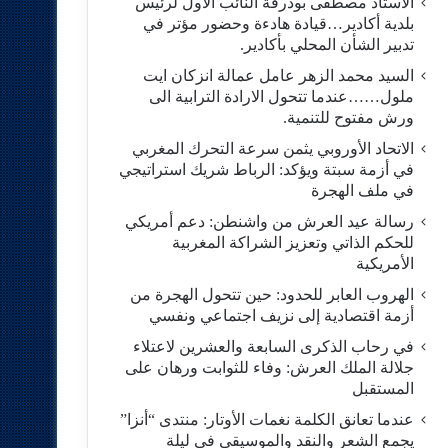
الاستاد مصطفى بودرقة النائب الاول لرئيس
بلدية أكادير…قيادة هادءة وحضور مؤتر في
تدبير الشأن المحلي بأكادير.
السيد محمد الزهر عامل عمالة انزكان ايت
ملول……عندما تتحول الارادة الترابية الى
ورش مفتوح للتنمية.
الاتحاد الأوروبي يثمن سرعة التحرك المغربي
في أزمة سبتة ويؤكد: الرباط شريك استراتيجي
في ملف الهجرة
رسالة عيد العرش من واشنطن: دعم أمريكي
للحكم الذاتي وتعزيز الشراكة المغربية
الأمريكية
​الهروب العابر للحدود: حين تتحول الهجرة من
أزمة اقتصادية إلى نزيف اجتماعي ونفسي
في رحاب الذكرى السابعة والعشرين لاعتلاء
جلالة الملك العرش: وفاء للثوابت ورهان على
المستقبل
​عندما تعانق الكلمة نغمات الأوتار: منتدى “أنزا”
يجمع الشعر والنقد والموسيقى في ليلة