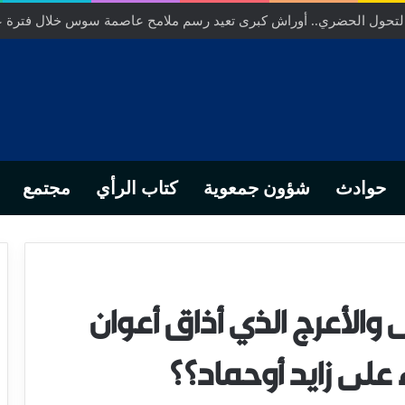
ص… من التدبير المحلي إلى رهانات التشريع وبصمة رجل أعمال ناجح
حوادث
شؤون جمعوية
كتاب الرأي
مجتمع
والأعرج الذي أذاق أعوان
 على زايد أوحماد؟؟