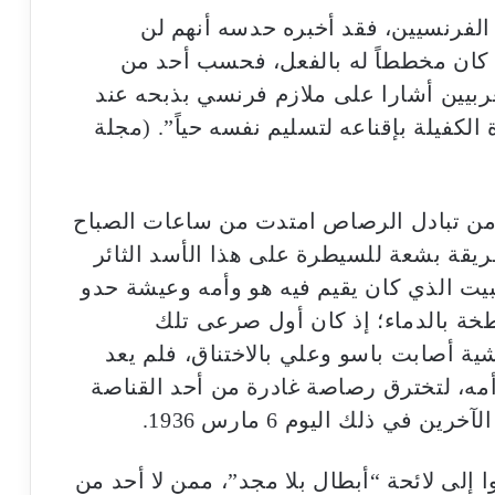
لفرنسيين، فقد أخبره حدسه أنهم لن
ا كان مخططاً له بالفعل، فحسب أحد من
ربيين أشارا على ملازم فرنسي بذبحه عند
لكفيلة بإقناعه لتسليم نفسه حياً”. (مجلة
ت من تبادل الرصاص امتدت من ساعات الصباح
يقة بشعة للسيطرة على هذا الأسد الثائر
يت الذي كان يقيم فيه هو وأمه وعيشة حدو
لطخة بالدماء؛ إذ كان أول صرعى تلك
ية أصابت باسو وعلي بالاختناق، فلم يعد
مه، لتخترق رصاصة غادرة من أحد القناصة
ي ذلك اليوم 6 مارس 1936.
إلى لائحة “أبطال بلا مجد”، ممن لا أحد من