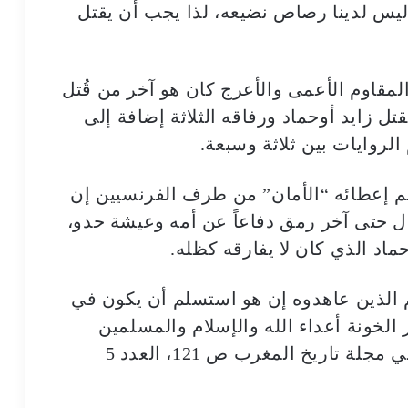
ي “بوكافر” سنة 1933 هو؛ “ليس لدينا رصاص نضيعه، لذا يجب أن يقتل
مقاوم الأعمى والأعرج كان هو آخر من قُتل
ل زايد أوحماد ورفاقه الثلاثة إضافة إلى
روايات بين ثلاثة وسبعة.
غم إعطائه “الأمان” من طرف الفرنسيين إن
ال حتى آخر رمق دفاعاً عن أمه وعيشة حدو،
ماد الذي كان لا يفارقه كظله.
 الذين عاهدوه إن هو استسلم أن يكون في
ر الخونة أعداء الله والإسلام والمسلمين
الأحرار وأعداء وطنهم وشعبهم” (ورد في مجلة تاريخ المغرب ص 121، العدد 5