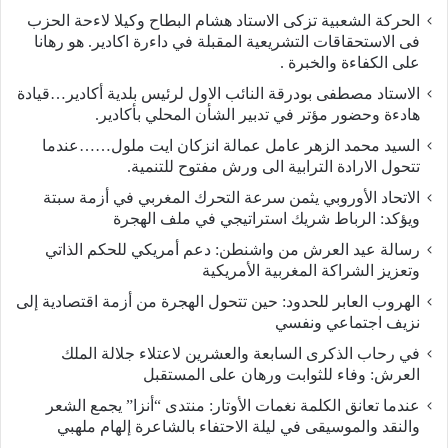
الحركة الشعبية تزكى الاستاد هشام البطاح وكيلا لاءحة الحزب
فى الاستحقاقات التشريعية المقبلة في داءرة اكادير. هو رهانا
على الكفاءة والخبرة .
الاستاد مصطفى بودرقة النائب الاول لرئيس بلدية أكادير…قيادة
هادءة وحضور مؤتر في تدبير الشأن المحلي بأكادير.
السيد محمد الزهر عامل عمالة انزكان ايت ملول……عندما
تتحول الارادة الترابية الى ورش مفتوح للتنمية.
الاتحاد الأوروبي يثمن سرعة التحرك المغربي في أزمة سبتة
ويؤكد: الرباط شريك استراتيجي في ملف الهجرة
رسالة عيد العرش من واشنطن: دعم أمريكي للحكم الذاتي
وتعزيز الشراكة المغربية الأمريكية
​الهروب العابر للحدود: حين تتحول الهجرة من أزمة اقتصادية إلى
نزيف اجتماعي ونفسي
في رحاب الذكرى السابعة والعشرين لاعتلاء جلالة الملك
العرش: وفاء للثوابت ورهان على المستقبل
​عندما تعانق الكلمة نغمات الأوتار: منتدى “أنزا” يجمع الشعر
والنقد والموسيقى في ليلة الاحتفاء بالشاعرة إلهام ملهبي