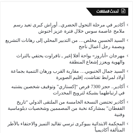
أحدث المقالات
أكادير في مرحلة التحول الحضري.. أوراش كبرى تعيد رسم
ملامح عاصمة سوس خلال فترة عزيز أخنوش
السيد الحسين مخلص… من التدبير المحلي إلى رهانات التشريع
وبصمة رجل أعمال ناجح
مهرجان «أناروز» بواحة أفلا إغير ـ تافراوت يحتفي بالتراث
والهوية ويعزز إشعاع المنطقة
السيد جمال الخنبوبي… مقاربة القرب ورهان التنمية بجماعة
أولاد لمرابط تفتاشت، إقليم الصويرة
أكادير.. حجز 7300 قرص “إكستازي” وتوقيف شخصين يشتبه
في ارتباطهما بشبكة لترويج المخدرات
أكادير تحتضن النسخة الخامسة من الملتقى الدولي “تاريخ
القفطان” بمشاركة نخبة من المصممين وشخصيات دبلوماسية
وفنية
المحكمة الابتدائية ببيوكرى ترسي تقاليد التميز والاحتفاء بالأطر
المتألقة أكاديمياً