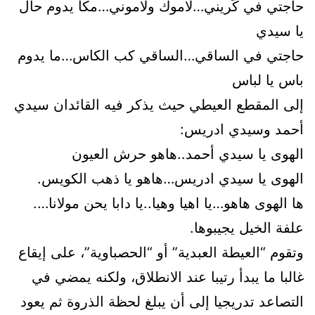
حاجتي في كَريني…لاموك ولاموني…مكا يدوم حال
يا سيدي
حاجتي في الساقي…الساقي كب الكاس…ما يدوم
باس يا لباس
إلى المقطع العيطي حيث يذكر فيه القائدان سيدي
أحمد وسيدي ادريس:
الهوى يا سيدي أحمد..هاهو حرش العيون
الهوى يا سيدي ادريس…هاهو يا ذهب الكويس.
ها الهوى هاهو…يا اهيا وهيا..يا دابا يحن مولانا….
علفة الخيل يجيبوها.
وتقوم “العيطة العبدية” أو “الحصباوية”، على إيقاع
غالبا ما يبدأ رتيبا عند الانطلاق، ولكنه يمضي في
التصاعد تدريجيا إلى أن يبلغ لحظة الذروة ثم يعود