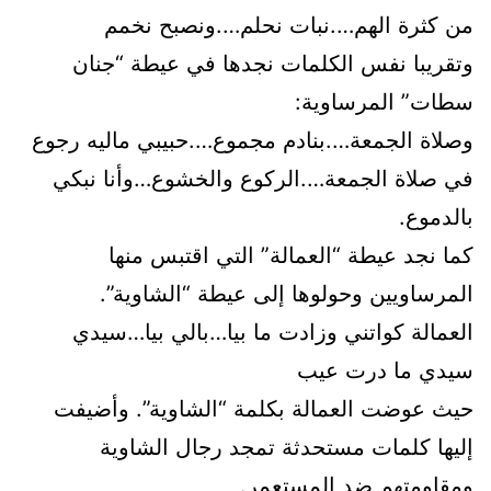
من كثرة الهم….نبات نحلم….ونصبح نخمم
وتقريبا نفس الكلمات نجدها في عيطة “جنان
سطات” المرساوية:
وصلاة الجمعة….بنادم مجموع….حبيبي ماليه رجوع
في صلاة الجمعة….الركوع والخشوع…وأنا نبكي
بالدموع.
كما نجد عيطة “العمالة” التي اقتبس منها
المرساويين وحولوها إلى عيطة “الشاوية”.
العمالة كواتني وزادت ما بيا…بالي بيا…سيدي
سيدي ما درت عيب
حيث عوضت العمالة بكلمة “الشاوية”. وأضيفت
إليها كلمات مستحدثة تمجد رجال الشاوية
ومقاومتهم ضد المستعمر.