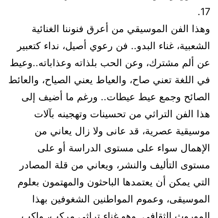
17.
وهذا الفن الموسيقي من أعرق فنوننا الغنائية
الشعبية، غناء البدو.. فن رعوي أصيل، نداء كتعبير
عن ألم مشترك، وعن الحب بلذاته وعذاباته..وعيط
في اللغة تعني صاح، والعياط يعني الصياح، والعائط
الصائح وجمع عيط عيطات.. ورغم ما أضيف إلى
هذا الفن التراثي من تحسينات وتهجينه بآلات
موسيقية عصرية، قد عانى ولا زال يعاني من
الإهمال سواء على مستوى الدراسة أو على
مستوى التأليف والنشر، ويعاني من قلة المصادر
التي يمكن أن يعتمدها الباحثون والمهتمون بعلوم
الموسيقى، وعموم المواطنين الشغوفين بهذا
الموروث الثقافي..وهو غناء تراثي مركب، واكب