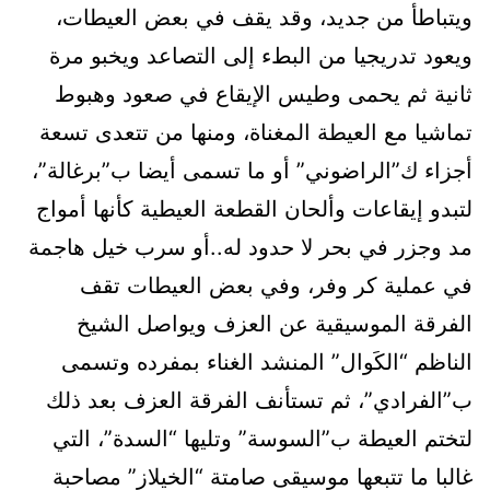
ويتباطأ من جديد، وقد يقف في بعض العيطات،
ويعود تدريجيا من البطء إلى التصاعد ويخبو مرة
ثانية ثم يحمى وطيس الإيقاع في صعود وهبوط
تماشيا مع العيطة المغناة، ومنها من تتعدى تسعة
أجزاء ك”الراضوني” أو ما تسمى أيضا ب”برغالة”،
لتبدو إيقاعات وألحان القطعة العيطية كأنها أمواج
مد وجزر في بحر لا حدود له..أو سرب خيل هاجمة
في عملية كر وفر، وفي بعض العيطات تقف
الفرقة الموسيقية عن العزف ويواصل الشيخ
الناظم “الكَوال” المنشد الغناء بمفرده وتسمى
ب”الفرادي”، ثم تستأنف الفرقة العزف بعد ذلك
لتختم العيطة ب”السوسة” وتليها “السدة”، التي
غالبا ما تتبعها موسيقى صامتة “الخيلاز” مصاحبة