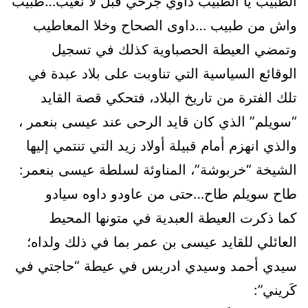
الطبيب يا الطبيب داوي جرحي قبل لا نعيب…طبيب
واش من طبيب …داوى الصحاح وخلا المعاطيب
وتمضي العيطة الحصباوية كذلك في تسجيل
الوقائع السياسية التي تناوبت على بلاد عبدة في
تلك الفترة من تاريخ البلاد، فتحكي قصة القايد
“سويلم” الذي كان قايد الرحى عند عيسى بنعمر ،
والذي انهزم أمام قبيلة أولاد زيد التي تنتمي إليها
الشيخة “خربوشة”، المناوئة لسلطة عيسى بنعمر:
طاح سويلم طاح…حتى من عاودو داوه سيادو
كما ذكرت العيطة العبدية في متونها المحيط
العائلي للقايد عيسى بن عمر بما في ذلك ولداه؛
سيدي أحمد وسيدي ادريس في عيطة “حاجتي في
كَريني”: