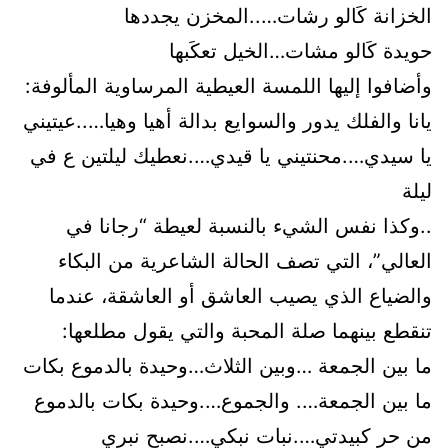
الخزانة كَالو رشات…..المخزن يجددها
حويدة كَالو مشات…الخيل تعكَبها
وأضافوا إليها اللمسة العيطية المرساوية المألوفة:
يانا والفلك يدور والسوايع بدالة أهيا وهيا…..عيتيني
يا سيدي….محنتيني يا قيدي….نعطيك ليلتين ع في
ليلة
..وكذا نفس الشيء بالنسبة لعيطة “رجانا في
العالي”، التي تصف الحالة الشاعرية من البكاء
والضياع الذي يصيب العاشق أو العاشقة، عندما
تنقطع بينهما صلة المحبة والتي يقول مطلعها:
ما بين الجمعة …وبين الثلاث…وحيدة بالدموع بكات
ما بين الجمعة…. والجموع….وحيدة بكات بالدموع
من حر كبيدتي….نبات نبكي….نصبح نبري