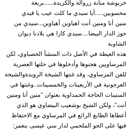
خربوشة منانة زروالة والكريدة……بربعة
محسوبين…..أيا سيدي ما كلت عيب يا قيدي
منين أنا ومنين أنت اهياوين أهياوين…سيدي من
حوز الدار البيضا….سيدي كازا هي بلادنا ديوان
الشاوية
هذه العيطة في الأصل ذات المنشأ الحصباوي، لكن
المرساويين هجنوها وأدخلوها في حلتها العصرية
للفن المرساوي، وقد غنتها الشيخة الرويدةوالشيخة
العرجونية في الأربعينات والخمسينات..وغنتها في
الستينات الحاجة الحمداوية بعنوان “منين أنا ومنين
أنت”، ولكن الشيخ بوشعيب البيضاوي هو الذي
أعطاها الطابع الرائع في المرساوي مع الاحتفاظ
فيها على الجو الملحمي لدار سي عيسى بنعمر: