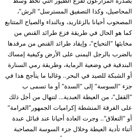
يصدره المزارعون لفزع الطيور التي تحط وسط
المحاصيل، وكذا التصفيق المسترسل” الرش”،
المصحوب أحيانا بالزغاريد، وبالنداء والصياح المتتابع
كما هو الحال في طريقة فزع طرائد القنص من
مخابئها “التحياح”، وإيقاد طرائد القنص من مرقدها
بالضرب بالرجل اليمنى على الأرض وكيفية إمساك
البندقية في وضعية الرماية، وطريقة رمي السنارة
أو الشبكة للصيد في البحر.. وغالبا ما يتأجج هذا في
جزء “السوسة” إلى “السدة” أو ما تسمى ب
“القفل”، من العيطة العبدية… لتنهال من أجل ذلك
على الفرقة المنشطة إكراميات الجمهور”الغرامة”
أو “التعلاق”.. وجرت العادة أحيانا عند قبائل عبدة
أتناء تأدية العيطة وخلال جزء السوسة المصاحبة