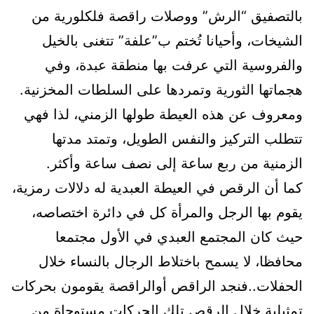
بالتصفيق “الرش” ووصلات راقصة فلكلورية من
الشيخات، وأحيانا تُختم ب”علفة” تتغنى بالخيل
والفروسية التي عرفت بها منطقة عبدة، وفي
هجماتها الثورية وتمردها على السلطات المخزنية.
ومعروف عن هذه العيطة طولها الزمني، لذا فهي
تتطلب التركيز والنفس الطويل، وتمتد مدتها
الزمنية من ربع ساعة إلى نصف ساعة وأكثر.
كما أن الرقص في العيطة العبدية له دلالات رمزية،
يقوم بها الرجل والمرأة كل في دائرة اختصاصه،
حيث كان المجتمع العبدي في الأول مجتمعا
محافظا، لا يسمح باختلاط الرجال بالنساء خلال
الحفلات..فنجد الراقص أوالراقصة يقومون بحركات
تمثيلية خلال الرقص تلك الحركات مستوحاة من