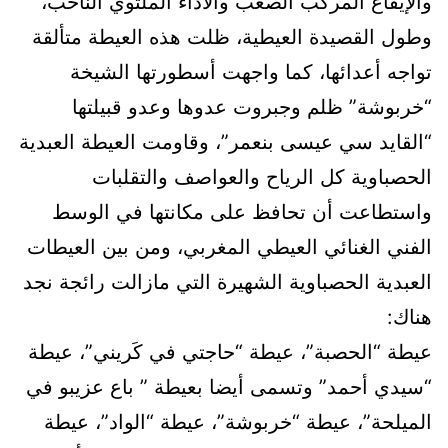
والإيقاع المركب الصعب والأداء الملتوي الناحب،
وطول القصيدة العيطية، ظلت هذه العيطة متألقة
تواجه أعدائها، كما واجهت أسطورتها الشيخة
“خربوشة” ظلم وجبروت عدوها وعدو قبيلتها
“القايد سي عيسى بنعمر”، وقاومت العيطة العبدية
الحصباوية كل الرياح والعواصف والتقلبات
واستطاعت أن تحافظ على مكانتها في الوسط
الفني الغنائي العيطي المغربي، ومن بين العيطات
العبدية الحصباوية الشهيرة التي مازالت رائجة نجد
هناك:
عيطة “الحصبة”، عيطة “حاجتي في كَريني”، عيطة
“سيدي أحمد” وتسمى أيضا بعيطة ” باع عزيبو في
الميلحة”، عيطة “خربوشة”، عيطة “الواد”، عيطة