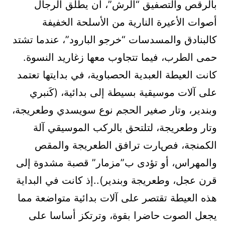
بالرقص والتصفيق “الرش”، أن يطلق الرجال
أصوات الأعيرة النارية من الأسلحة الخفيفة
كالبنادق والمسدسات “خرجو البارود”، عندما تشتد
حمى الطرب، فيما تتجاوب معها زغاريد النسوة.
كانت العيطة العبدية الحصباوية، في بدايتها تعتمد
على آلات موسيقية بسيطة إلى بدائية، (كَنبري
وبندير، وتار صغير الحجم نوع سويسدي وطعريجة،
وتار وطعريجة، لتلتحق بالركب الموسيقي آلة
الكمنجة، فصارت ترافق الطعريجة والمقص
والمهراس، أو تؤدى ب”مزمار” قصبة مشدوة إلى
قرن عجل، وطعريجة وبندير)..إذ كانت في البداية
هذه العيطة تقتصر على آلات بدائية متواضعة مما
يجعل الصوت حاضرا بقوة، وترتكز أساسا على