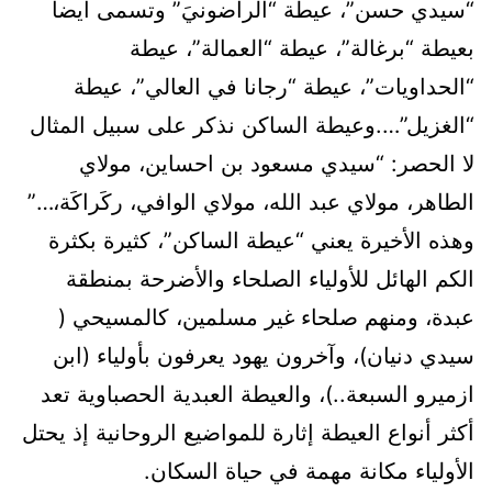
“سيدي حسن”، عيطة “الراضونيَ” وتسمى أيضا
بعيطة “برغالة”، عيطة “العمالة”، عيطة
“الحداويات”، عيطة “رجانا في العالي”، عيطة
“الغزيل”….وعيطة الساكن نذكر على سبيل المثال
لا الحصر: “سيدي مسعود بن احساين، مولاي
الطاهر، مولاي عبد الله، مولاي الوافي، ركَراكَة،…”
وهذه الأخيرة يعني “عيطة الساكن”، كثيرة بكثرة
الكم الهائل للأولياء الصلحاء والأضرحة بمنطقة
عبدة، ومنهم صلحاء غير مسلمين، كالمسيحي (
سيدي دنيان)، وآخرون يهود يعرفون بأولياء (ابن
ازميرو السبعة..)، والعيطة العبدية الحصباوية تعد
أكثر أنواع العيطة إثارة للمواضيع الروحانية إذ يحتل
الأولياء مكانة مهمة في حياة السكان.