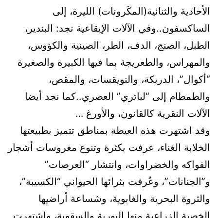
الأحادية والثنائية(المكَرونات) الليرة، إلى
الساكسفون..وفي الآلات الإيقاعية نجد: البندير،
الطبل، الصنج، الدف، الطر، الصينية والكؤوس،
والمهراس، والطعريجة بما فيها الكبيرة والصغيرة
“أكوال”، الدربكة، والنويقسات، والمقص،
والطمطام إلى “لباتري” العصري..كما نجد أيضا
الآلات النقرية كالقانون، والأورغ …
وقد اشتهرت هذه العيطة بمناطق تتميز بطبيعتها
الخلابة الغناء، عرفت بكثرة وتنوع مغروسات أشجار
الفواكه والخضراوات، وانتشار “العرصات”
و”الجنانات”، وعُرفت بثرائها الحيواني “الكسيبة”،
والثروة البحرية والغابوية، وشساعة أراضيها
الخصبة الزراعية منها البورية والسقوية، واشتهرت