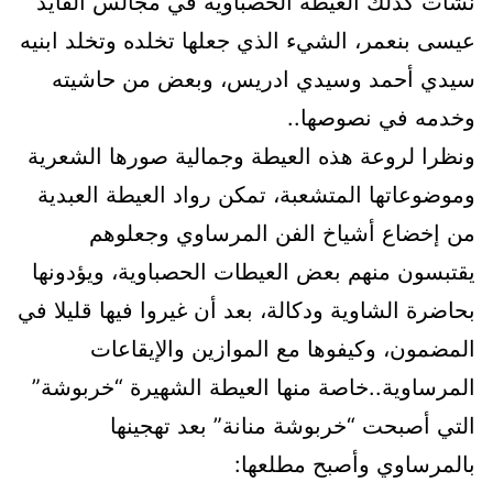
نشأت كذلك العيطة الحصباوية في مجالس القايد
عيسى بنعمر، الشيء الذي جعلها تخلده وتخلد ابنيه
سيدي أحمد وسيدي ادريس، وبعض من حاشيته
وخدمه في نصوصها..
ونظرا لروعة هذه العيطة وجمالية صورها الشعرية
وموضوعاتها المتشعبة، تمكن رواد العيطة العبدية
من إخضاع أشياخ الفن المرساوي وجعلوهم
يقتبسون منهم بعض العيطات الحصباوية، ويؤدونها
بحاضرة الشاوية ودكالة، بعد أن غيروا فيها قليلا في
المضمون، وكيفوها مع الموازين والإيقاعات
المرساوية..خاصة منها العيطة الشهيرة “خربوشة”
التي أصبحت “خربوشة منانة” بعد تهجينها
بالمرساوي وأصبح مطلعها: