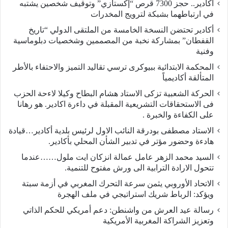
أكادير.. حجز 7300 قرص “إكستازي” وتوقيف شخصين يشتبه
في ارتباطهما بشبكة لترويج المخدرات
أكادير تحتضن النسخة الخامسة من الملتقى الدولي “تاريخ
القفطان” بمشاركة نخبة من المصممين وشخصيات دبلوماسية
وفنية
المحكمة الابتدائية ببيوكرى ترسي تقاليد التميز والاحتفاء بالأطر
المتألقة أكاديمياً
الحركة الشعبية تزكى الاستاد هشام البطاح وكيلا لاءحة الحزب
فى الاستحقاقات التشريعية المقبلة في داءرة اكادير. هو رهانا
على الكفاءة والخبرة .
الاستاد مصطفى بودرقة النائب الاول لرئيس بلدية أكادير…قيادة
هادءة وحضور مؤتر في تدبير الشأن المحلي بأكادير.
السيد محمد الزهر عامل عمالة انزكان ايت ملول……عندما
تتحول الارادة الترابية الى ورش مفتوح للتنمية.
الاتحاد الأوروبي يثمن سرعة التحرك المغربي في أزمة سبتة
ويؤكد: الرباط شريك استراتيجي في ملف الهجرة
رسالة عيد العرش من واشنطن: دعم أمريكي للحكم الذاتي
وتعزيز الشراكة المغربية الأمريكية