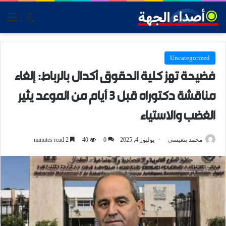
tch skin
nu
Uncategorized
فضيحة تهز كلية الحقوق أكدال بالرباط: إلغاء
مناقشة دكتوراه قبل 3 أيام من الموعد يثير
الغضب والاستياء
محمد بنعيسى
يوليوز 4, 2025
0
40
2 minutes read