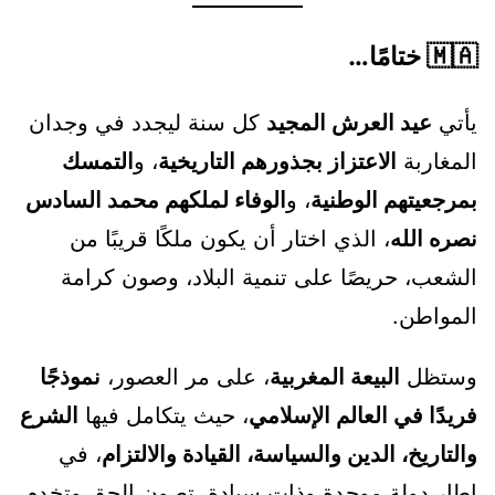
🇲🇦
ختامًا…
يأتي
عيد العرش المجيد
كل سنة ليجدد في وجدان
المغاربة
الاعتزاز بجذورهم التاريخية
، و
التمسك
بمرجعيتهم الوطنية
، و
الوفاء لملكهم محمد السادس
نصره الله
، الذي اختار أن يكون ملكًا قريبًا من
الشعب، حريصًا على تنمية البلاد، وصون كرامة
المواطن.
وستظل
البيعة المغربية
، على مر العصور،
نموذجًا
فريدًا في العالم الإسلامي
، حيث يتكامل فيها
الشرع
والتاريخ، الدين والسياسة، القيادة والالتزام
، في
إطار دولة موحدة وذات سيادة، تصون الحق وتخدم