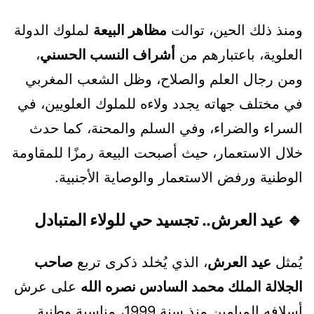
ومنذ ذلك الحين، توالت
مظاهر البيعة
لملوك الدولة
العلوية، باعتبارهم من
أشراف النسب الحسني
،
ومن رجال العلم والصلاح، وظل الشعب المغربي
في مختلف جهاته يجدد ولاءه للملوك العلويين، في
السراء والضراء، وفي السلم والمحنة، كما حدث
خلال الاستعمار، حيث أصبحت البيعة رمزًا للمقاومة
الوطنية ورفض الاستعمار والوصاية الأجنبية.
🔹 عيد العرش.. تجسيد حي للولاء المتبادل
يُمثل
عيد العرش
، الذي يُخلد ذكرى تربع
صاحب
الجلالة الملك محمد السادس نصره الله
على عرش
أسلافه الميامين منذ سنة 1999، مناسبة وطنية