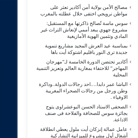
مصالح الأمن بولاية أمن أكادير تعثر على
مواطن نرويجي اختفى خلال عطلته بالمغرب
سوس ماسة تُصالح ذاكرتها مع المستقبل:
مشروع جهوي ببعد أممي لإنعاش التراث غير
المادي وتثمين الهوية الأمازيغية
بمناسبة عيد العرش المجيد مشاريع تنموية
جديدة ترى النور باقليم اشتوكة أيت باها
أكادير تحتضن الدورة الخامسة لـ”مهرجان
المهاجر” للاحتفاء بمغاربة العالم وتعزيز التنمية
المحلية
الباشا عمر دابدا….احد رجالات الدولة..وداكرة
وطن ورجل من رجالات الصحراء المغربية
الاوفياء .
الصحفى الاستاد الحسن البوعشراوى يتوج
بجائزة سوس للصحافة والفلاحة فى صنف
الاداعة.
عامل عمالة إنزكان أيت ملول يعطي انطلاقة
أشغال أول مشروع للميزانية التشاركية