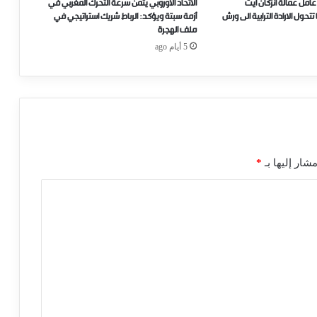
عامل عمالة انزكان ايت
الاتحاد الأوروبي يثمن سرعة التحرك المغربي في
ل الارادة الترابية الى ورش
أزمة سبتة ويؤكد: الرباط شريك استراتيجي في
ملف الهجرة
5 أيام ago
شار إليها بـ
*