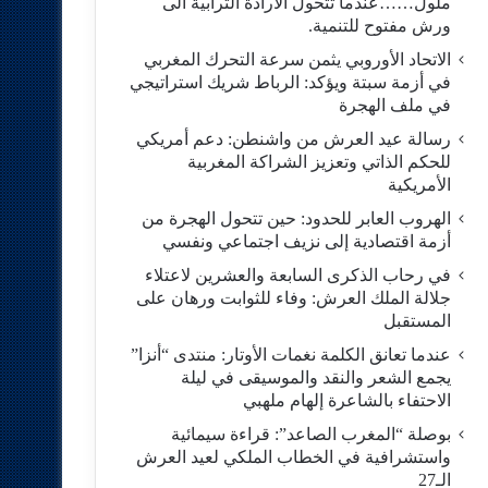
ملول……عندما تتحول الارادة الترابية الى
ورش مفتوح للتنمية.
الاتحاد الأوروبي يثمن سرعة التحرك المغربي
في أزمة سبتة ويؤكد: الرباط شريك استراتيجي
في ملف الهجرة
رسالة عيد العرش من واشنطن: دعم أمريكي
للحكم الذاتي وتعزيز الشراكة المغربية
الأمريكية
​الهروب العابر للحدود: حين تتحول الهجرة من
أزمة اقتصادية إلى نزيف اجتماعي ونفسي
في رحاب الذكرى السابعة والعشرين لاعتلاء
جلالة الملك العرش: وفاء للثوابت ورهان على
المستقبل
​عندما تعانق الكلمة نغمات الأوتار: منتدى “أنزا”
يجمع الشعر والنقد والموسيقى في ليلة
الاحتفاء بالشاعرة إلهام ملهبي
بوصلة “المغرب الصاعد”: قراءة سيمائية
واستشرافية في الخطاب الملكي لعيد العرش
الـ27