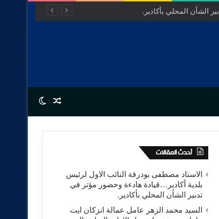
ر الشأن المحلي بأكادير.
Switch skin
Random Article
أحدث المقالات
الاستاد مصطفى بودرقة النائب الاول لرئيس
بلدية أكادير…قيادة هادءة وحضور مؤتر في
تدبير الشأن المحلي بأكادير.
السيد محمد الزهر عامل عمالة انزكان ايت