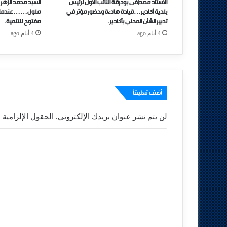
الاستاد مصطفى بودرقة النائب الاول لرئيس
السيد محمد الزهر 
بلدية أكادير…قيادة هادءة وحضور مؤتر في
ملول……عندما تتحو
تدبير الشأن المحلي بأكادير.
مفتوح للتنمية.
4 أيام ago
4 أيام ago
أضف تعليقاً
لن يتم نشر عنوان بريدك الإلكتروني.
الحقول الإلزامية م
ا
ل
ت
ع
ل
ي
ق