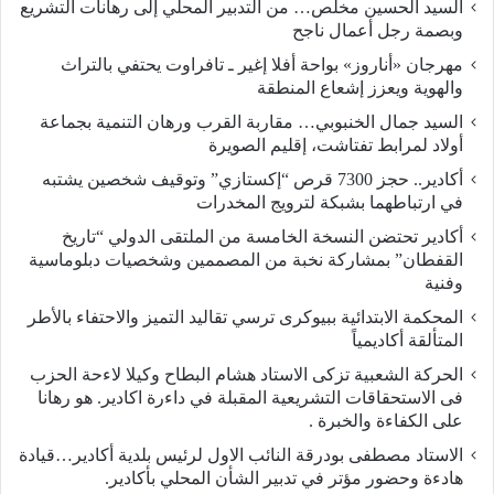
السيد الحسين مخلص… من التدبير المحلي إلى رهانات التشريع
وبصمة رجل أعمال ناجح
مهرجان «أناروز» بواحة أفلا إغير ـ تافراوت يحتفي بالتراث
والهوية ويعزز إشعاع المنطقة
السيد جمال الخنبوبي… مقاربة القرب ورهان التنمية بجماعة
أولاد لمرابط تفتاشت، إقليم الصويرة
أكادير.. حجز 7300 قرص “إكستازي” وتوقيف شخصين يشتبه
في ارتباطهما بشبكة لترويج المخدرات
أكادير تحتضن النسخة الخامسة من الملتقى الدولي “تاريخ
القفطان” بمشاركة نخبة من المصممين وشخصيات دبلوماسية
وفنية
المحكمة الابتدائية ببيوكرى ترسي تقاليد التميز والاحتفاء بالأطر
المتألقة أكاديمياً
الحركة الشعبية تزكى الاستاد هشام البطاح وكيلا لاءحة الحزب
فى الاستحقاقات التشريعية المقبلة في داءرة اكادير. هو رهانا
على الكفاءة والخبرة .
الاستاد مصطفى بودرقة النائب الاول لرئيس بلدية أكادير…قيادة
هادءة وحضور مؤتر في تدبير الشأن المحلي بأكادير.