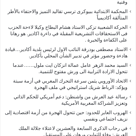
وفنية
المحكمة الابتدائية ببيوكرى ترسي تقاليد التميز والاحتفاء بالأطر
المتألقة أكاديمياً
الحركة الشعبية تزكى الاستاد هشام البطاح وكيلا لاءحة الحزب
فى الاستحقاقات التشريعية المقبلة في داءرة اكادير. هو رهانا
على الكفاءة والخبرة .
الاستاد مصطفى بودرقة النائب الاول لرئيس بلدية أكادير…قيادة
هادءة وحضور مؤتر في تدبير الشأن المحلي بأكادير.
السيد محمد الزهر عامل عمالة انزكان ايت ملول……عندما
تتحول الارادة الترابية الى ورش مفتوح للتنمية.
الاتحاد الأوروبي يثمن سرعة التحرك المغربي في أزمة سبتة
ويؤكد: الرباط شريك استراتيجي في ملف الهجرة
رسالة عيد العرش من واشنطن: دعم أمريكي للحكم الذاتي
وتعزيز الشراكة المغربية الأمريكية
​الهروب العابر للحدود: حين تتحول الهجرة من أزمة اقتصادية إلى
نزيف اجتماعي ونفسي
في رحاب الذكرى السابعة والعشرين لاعتلاء جلالة الملك
العرش: وفاء للثوابت ورهان على المستقبل