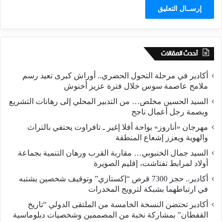
أحدث المقالات
أكادير في مرحلة التحول الحضري.. أوراش كبرى تعيد رسم
ملامح عاصمة سوس خلال فترة عزيز أخنوش
السيد الحسين مخلص… من التدبير المحلي إلى رهانات التشريع
وبصمة رجل أعمال ناجح
مهرجان «أناروز» بواحة أفلا إغير ـ تافراوت يحتفي بالتراث
والهوية ويعزز إشعاع المنطقة
السيد جمال الخنبوبي… مقاربة القرب ورهان التنمية بجماعة
أولاد لمرابط تفتاشت، إقليم الصويرة
أكادير.. حجز 7300 قرص “إكستازي” وتوقيف شخصين يشتبه
في ارتباطهما بشبكة لترويج المخدرات
أكادير تحتضن النسخة الخامسة من الملتقى الدولي “تاريخ
القفطان” بمشاركة نخبة من المصممين وشخصيات دبلوماسية