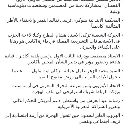
القفطان” بمشاركة نخبة من المصممين وشخصيات دبلوماسية
وفنية
المحكمة الابتدائية ببيوكرى ترسي تقاليد التميز والاحتفاء بالأطر
المتألقة أكاديمياً
الحركة الشعبية تزكى الاستاد هشام البطاح وكيلا لاءحة الحزب
فى الاستحقاقات التشريعية المقبلة في داءرة اكادير. هو رهانا
على الكفاءة والخبرة .
الاستاد مصطفى بودرقة النائب الاول لرئيس بلدية أكادير…قيادة
هادءة وحضور مؤتر في تدبير الشأن المحلي بأكادير.
السيد محمد الزهر عامل عمالة انزكان ايت ملول……عندما
تتحول الارادة الترابية الى ورش مفتوح للتنمية.
الاتحاد الأوروبي يثمن سرعة التحرك المغربي في أزمة سبتة
ويؤكد: الرباط شريك استراتيجي في ملف الهجرة
رسالة عيد العرش من واشنطن: دعم أمريكي للحكم الذاتي
وتعزيز الشراكة المغربية الأمريكية
​الهروب العابر للحدود: حين تتحول الهجرة من أزمة اقتصادية إلى
نزيف اجتماعي ونفسي