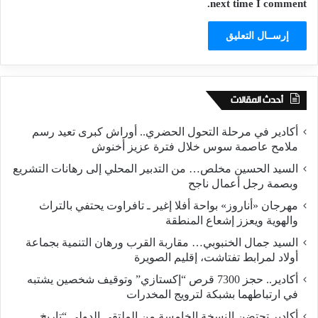
next time I comment.
أحدث المقالات
أكادير في مرحلة التحول الحضري.. أوراش كبرى تعيد رسم
ملامح عاصمة سوس خلال فترة عزيز أخنوش
السيد الحسين مخلص… من التدبير المحلي إلى رهانات التشريع
وبصمة رجل أعمال ناجح
مهرجان «أناروز» بواحة أفلا إغير ـ تافراوت يحتفي بالتراث
والهوية ويعزز إشعاع المنطقة
السيد جمال الخنبوبي… مقاربة القرب ورهان التنمية بجماعة
أولاد لمرابط تفتاشت، إقليم الصويرة
أكادير.. حجز 7300 قرص “إكستازي” وتوقيف شخصين يشتبه
في ارتباطهما بشبكة لترويج المخدرات
أكادير تحتضن النسخة الخامسة من الملتقى الدولي “تاريخ