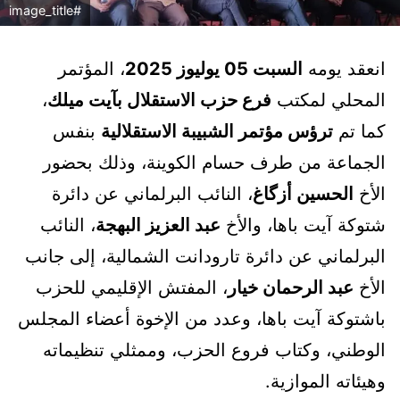
#image_title
انعقد يومه
السبت 05 يوليوز 2025
، المؤتمر
المحلي لمكتب
فرع حزب الاستقلال بآيت ميلك
،
كما تم
ترؤس مؤتمر الشبيبة الاستقلالية
بنفس
الجماعة من طرف حسام الكوينة، وذلك بحضور
الأخ
الحسين أزگاغ
، النائب البرلماني عن دائرة
شتوكة آيت باها، والأخ
عبد العزيز البهجة
، النائب
البرلماني عن دائرة تارودانت الشمالية، إلى جانب
الأخ
عبد الرحمان خيار
، المفتش الإقليمي للحزب
باشتوكة آيت باها، وعدد من الإخوة أعضاء المجلس
الوطني، وكتاب فروع الحزب، وممثلي تنظيماته
وهيئاته الموازية.