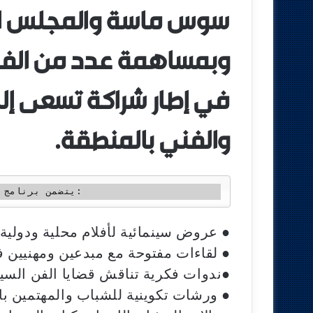
سوس ماسة والمجلس الإق
وبمساهمة عدد من الفاعل
في إطار شراكة تسعى إلى
والفني بالمنطقة.
يتضمن برنامج المهرجان مجموعة من الفعاليات المتنوعة، تشمل: 
● عروض سينمائية لأفلام محلية ودولية؛
● لقاءات مفتوحة مع مبدعين ومهنيين ف
●ندوات فكرية تناقش قضايا الفن السين
● ورشات تكوينية للشباب والمهتمين ب