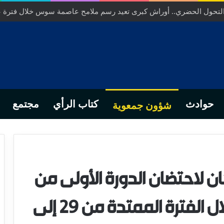
ص… من التدبير المحلي إلى رهانات التشريع وبصمة رجل أعمال ناجح
حوادث
كتاب الرأي
مجتمع
شؤون جمعوية
ان لاحتضان الدورة الأولى من
مهرجان إنزكان للفيلم، خلال الفترة الممتدة من 29 إلى