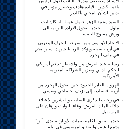
الاستاد مصطفى بودرقة النائب الاول لرئيس
بلدية أكادير…قيادة هادءة وحضور مؤتر في
تدبير الشأن المحلي بأكادير.
السيد محمد الزهر عامل عمالة انزكان ايت
ملول……عندما تتحول الارادة الترابية الى
ورش مفتوح للتنمية.
الاتحاد الأوروبي يثمن سرعة التحرك المغربي
في أزمة سبتة ويؤكد: الرباط شريك استراتيجي
في ملف الهجرة
رسالة عيد العرش من واشنطن: دعم أمريكي
للحكم الذاتي وتعزيز الشراكة المغربية
الأمريكية
​الهروب العابر للحدود: حين تتحول الهجرة من
أزمة اقتصادية إلى نزيف اجتماعي ونفسي
في رحاب الذكرى السابعة والعشرين لاعتلاء
جلالة الملك العرش: وفاء للثوابت ورهان على
المستقبل
​عندما تعانق الكلمة نغمات الأوتار: منتدى “أنزا”
يجمع الشعر والنقد والموسيقى في ليلة