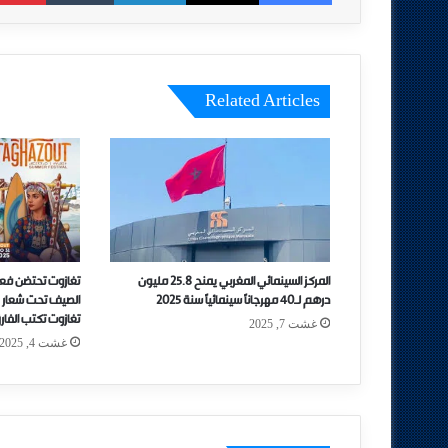
Related Articles
المركز السينمائي المغربي يمنح 25.8 مليون
تغازوت تحتضن فعال
درهم لـ40 مهرجاناً سينمائياً سنة 2025
الصيف تحت شعار 
تغازوت تكتب الفا
غشت 7, 2025
غشت 4, 2025