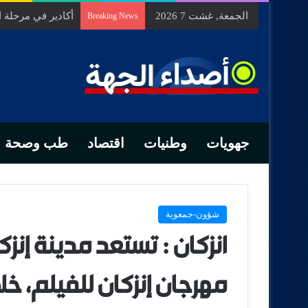
الجمعة, غشت 7 2026
السيد الحسين مخل
Breaking News
جهويات
وطنيات
اقتصاد
طب وصحة
شؤون-جمعوية
انزكان : تستعد مدينة إنزك