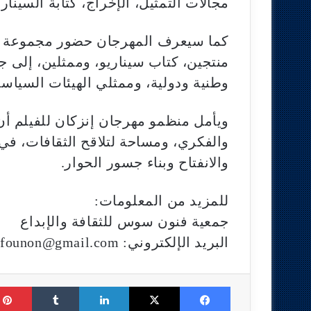
مجالات التمثيل، الإخراج، كتابة السينار
كما سيعرف المهرجان حضور مجموعة من 
منتجين، كتاب سيناريو، وممثلين، إلى جا
وطنية ودولية، وممثلي الهيئات السياسية
ويأمل منظمو مهرجان إنزكان للفيلم أن
والفكري، ومساحة لتلاقح الثقافات، في
والانفتاح وبناء جسور الحوار.
للمزيد من المعلومات:
جمعية فنون سوس للثقافة والإبداع
البريد الإلكتروني: associationfounon@gmail.com
Tumblr
LinkedIn
X
Facebook