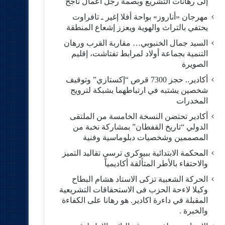
إلى رهانات التشريع وبصمة رجل أعمال ناجح
مهرجان «أناروز» بواحة أفلا إغير ـ تافراوت
يحتفي بالتراث والهوية ويعزز إشعاع المنطقة
السيد جمال الخنبوبي… مقاربة القرب ورهان
التنمية بجماعة أولاد لمرابط تفتاشت، إقليم
الصويرة
أكادير.. حجز 7300 قرص “إكستازي” وتوقيف
شخصين يشتبه في ارتباطهما بشبكة لترويج
المخدرات
أكادير تحتضن النسخة الخامسة من الملتقى
الدولي “تاريخ القفطان” بمشاركة نخبة من
المصممين وشخصيات دبلوماسية وفنية
المحكمة الابتدائية ببيوكرى ترسي تقاليد التميز
والاحتفاء بالأطر المتألقة أكاديمياً
الحركة الشعبية تزكى الاستاد هشام البطاح
وكيلا لاءحة الحزب فى الاستحقاقات التشريعية
المقبلة في داءرة اكادير. هو رهانا على الكفاءة
والخبرة .