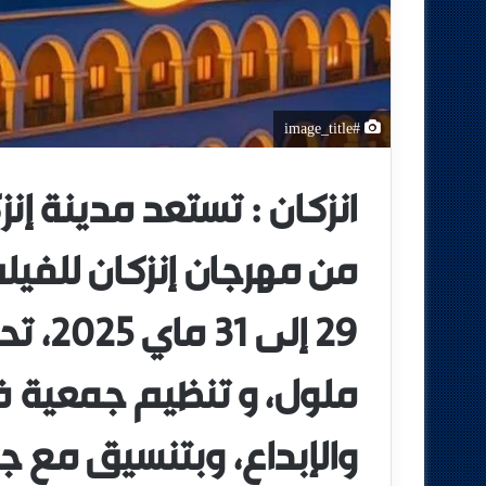
#image_title
انزكان : تستعد مدينة إنز
من مهرجان إنزكان للفيلم
29 إلى
ملول، و تنظيم جمعية 
والإبداع، وبتنسيق مع ج