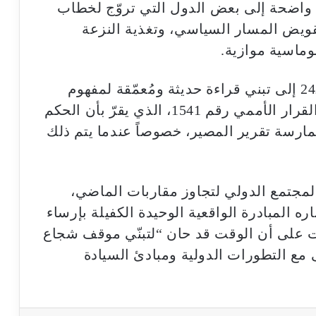
 واضحة إلى بعض الدول التي تروّج لخطاب
تقويض المسار السياسي، وتغذية النزعة
وماسية موازية.
وفي رسالة قوية، دعت موتشو لجنة الـ24 إلى تبني قراءة حديثة ومُعمّقة لمفهوم
تصفية الاستعمار، انطلاقاً من مضامين القرار الأممي رقم 1541، الذي يقرّ بأن الحكم
ممارسة تقرير المصير، خصوصاً عندما يتم ذلك
المجتمع الدولي لتجاوز مقاربات الماضي،
ه المبادرة الواقعية الوحيدة الكفيلة بإرساء
 على أن الوقت قد حان “لتبنّي موقف شجاع
مع التطورات الدولية ومبادئ السيادة