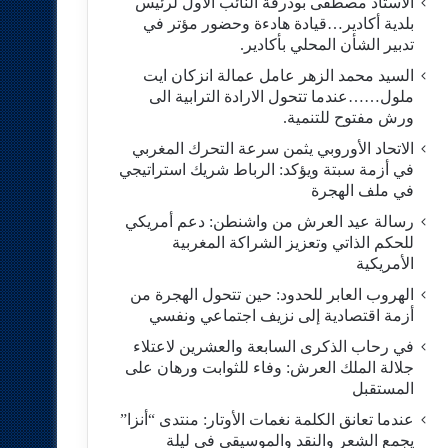
الاستاد مصطفى بودرقة النائب الاول لرئيس
بلدية أكادير…قيادة هادءة وحضور مؤتر في
تدبير الشأن المحلي بأكادير.
السيد محمد الزهر عامل عمالة انزكان ايت
ملول……عندما تتحول الارادة الترابية الى
ورش مفتوح للتنمية.
الاتحاد الأوروبي يثمن سرعة التحرك المغربي
في أزمة سبتة ويؤكد: الرباط شريك استراتيجي
في ملف الهجرة
رسالة عيد العرش من واشنطن: دعم أمريكي
للحكم الذاتي وتعزيز الشراكة المغربية
الأمريكية
​الهروب العابر للحدود: حين تتحول الهجرة من
أزمة اقتصادية إلى نزيف اجتماعي ونفسي
في رحاب الذكرى السابعة والعشرين لاعتلاء
جلالة الملك العرش: وفاء للثوابت ورهان على
المستقبل
​عندما تعانق الكلمة نغمات الأوتار: منتدى “أنزا”
يجمع الشعر والنقد والموسيقى في ليلة