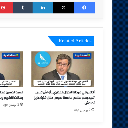
Tumblr
LinkedIn
X
Facebook
Related Articles
أكادير في مرحلة التحول الحضري.. أوراش كبرى
السيد الحسين مخل
تعيد رسم ملامح عاصمة سوس خلال فترة عزيز
رهانات التشريع وب
أخنوش
2 يومين ago
2 يومين ago