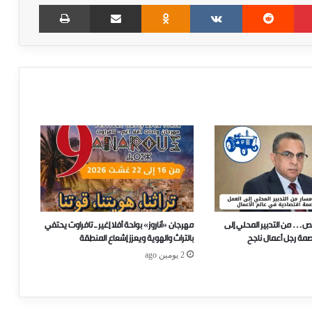
Print
Share via Email
Odnoklassniki
VKontakte
Reddit
Pinterest
ص… من التدبير المحلي إلى
مهرجان «أناروز» بواحة أفلا إغير ـ تافراوت يحتفي
صمة رجل أعمال ناجح
بالتراث والهوية ويعزز إشعاع المنطقة
2 يومين ago