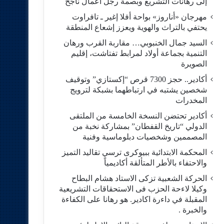
إلى رهانات التشريع وبصمة رجل أعمال ناجح
مهرجان «أناروز» بواحة أفلا إغير ـ تافراوت
يحتفي بالتراث والهوية ويعزز إشعاع المنطقة
السيد جمال الخنبوبي… مقاربة القرب ورهان
التنمية بجماعة أولاد لمرابط تفتاشت، إقليم
الصويرة
أكادير.. حجز 7300 قرص “إكستازي” وتوقيف
شخصين يشتبه في ارتباطهما بشبكة لترويج
المخدرات
أكادير تحتضن النسخة الخامسة من الملتقى
الدولي “تاريخ القفطان” بمشاركة نخبة من
المصممين وشخصيات دبلوماسية وفنية
المحكمة الابتدائية ببيوكرى ترسي تقاليد التميز
والاحتفاء بالأطر المتألقة أكاديمياً
الحركة الشعبية تزكى الاستاد هشام البطاح
وكيلا لاءحة الحزب فى الاستحقاقات التشريعية
المقبلة في داءرة اكادير. هو رهانا على الكفاءة
والخبرة .