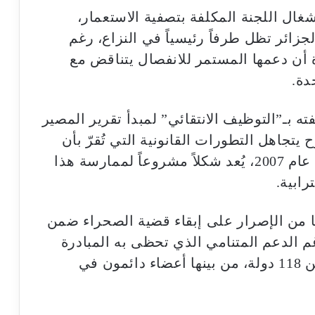
غال اللجنة المكلفة بتصفية الاستعمار،
زائر تظل طرفاً رئيسياً في النزاع، رغم
ة أن دعمها المستمر للانفصال يتناقض مع
دة.
ه بـ”التوظيف الانتقائي” لمبدأ تقرير المصير
تجاهل التطورات القانونية التي تُقرّ بأن
الحكم الذاتي، كما تقترحه المملكة منذ عام 2007، يُعد شكلاً مشروعاً لممارسة هذا
رابية.
ا من الإصرار على إبقاء قضية الصحراء ضمن
م الدعم المتنامي الذي تحظى به المبادرة
المغربية للحكم الذاتي، من قبل أكثر من 118 دولة، من بينها أعضاء دائمون في