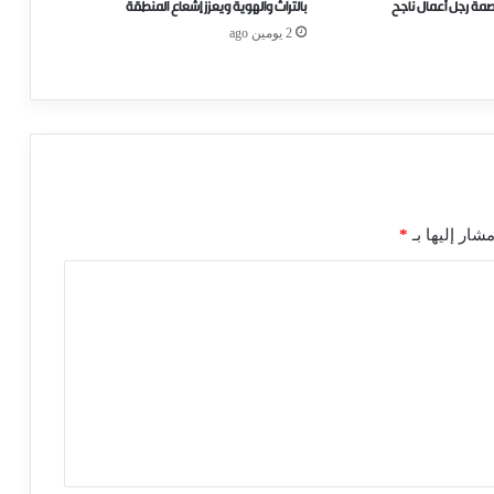
صمة رجل أعمال ناجح
بالتراث والهوية ويعزز إشعاع المنطقة
2 يومين ago
شار إليها بـ
*