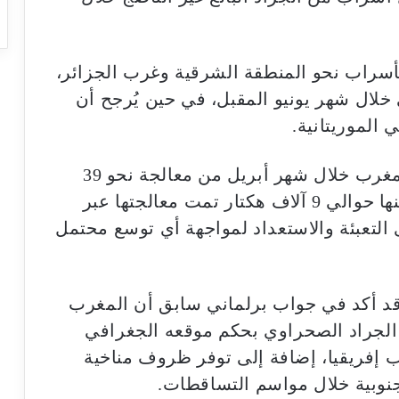
أسراب نحو المنطقة الشرقية وغرب الجزائر،
خلال شهر يونيو المقبل، في حين يُرجح أن
 الموريتانية.
وفي إطار التدخلات الميدانية، تمكن المغرب خلال شهر أبريل من معالجة نحو 39
ألف هكتار من المساحات المتضررة، بينها حوالي 9 آلاف هكتار تمت معالجتها عبر
تعبئة والاستعداد لمواجهة أي توسع محتمل
 قد أكد في جواب برلماني سابق أن المغرب
الجراد الصحراوي بحكم موقعه الجغرافي
 إفريقيا، إضافة إلى توفر ظروف مناخية
الجنوبية خلال مواسم التساقطات.