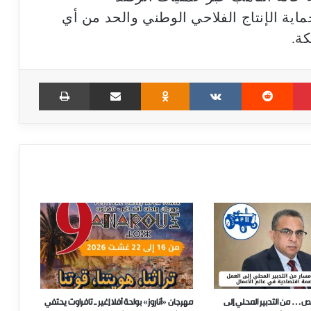
ية الإنتاج الفلاحي الوطني والحد من أي
كة.
Print
Share via Email
Odnoklassniki
VKontakte
Reddit
Pinterest
ص… من التدبير المحلي إلى
مهرجان «أناروز» بواحة أفلا إغير ـ تافراوت يحتفي