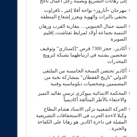
إلى رهانات التشريع وبصمة رجل أعمال ناجح
مهرجان «أناروز» بواحة أفلا إغير ـ تافراوت
يحتفي بالتراث والهوية ويعزز إشعاع المنطقة
السيد جمال الخنبوبي… مقاربة القرب ورهان
التنمية بجماعة أولاد لمرابط تفتاشت، إقليم
الصويرة
أكادير.. حجز 7300 قرص “إكستازي” وتوقيف
شخصين يشتبه في ارتباطهما بشبكة لترويج
المخدرات
أكادير تحتضن النسخة الخامسة من الملتقى
الدولي “تاريخ القفطان” بمشاركة نخبة من
المصممين وشخصيات دبلوماسية وفنية
المحكمة الابتدائية ببيوكرى ترسي تقاليد التميز
والاحتفاء بالأطر المتألقة أكاديمياً
الحركة الشعبية تزكى الاستاد هشام البطاح
وكيلا لاءحة الحزب فى الاستحقاقات التشريعية
المقبلة في داءرة اكادير. هو رهانا على الكفاءة
والخبرة .