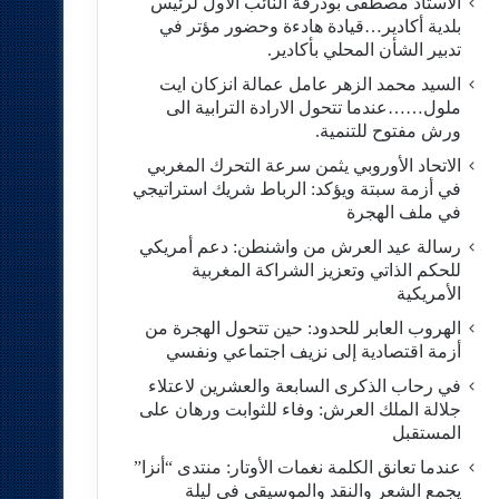
الاستاد مصطفى بودرقة النائب الاول لرئيس
بلدية أكادير…قيادة هادءة وحضور مؤتر في
تدبير الشأن المحلي بأكادير.
السيد محمد الزهر عامل عمالة انزكان ايت
ملول……عندما تتحول الارادة الترابية الى
ورش مفتوح للتنمية.
الاتحاد الأوروبي يثمن سرعة التحرك المغربي
في أزمة سبتة ويؤكد: الرباط شريك استراتيجي
في ملف الهجرة
رسالة عيد العرش من واشنطن: دعم أمريكي
للحكم الذاتي وتعزيز الشراكة المغربية
الأمريكية
​الهروب العابر للحدود: حين تتحول الهجرة من
أزمة اقتصادية إلى نزيف اجتماعي ونفسي
في رحاب الذكرى السابعة والعشرين لاعتلاء
جلالة الملك العرش: وفاء للثوابت ورهان على
المستقبل
​عندما تعانق الكلمة نغمات الأوتار: منتدى “أنزا”
يجمع الشعر والنقد والموسيقى في ليلة