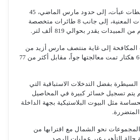
وأشار المسؤول الحكومي إلى أن السلطات عبأت، إلى حدود مارس الماضي، 45
فرقة ميدانية موزعة على مختلف الجهات المعنية، إلى جانب 8 طائرات متخصصة
يدات يقدر بحوالي 819 ألف لتر.
المكافحة إلى غاية منتصف مارس أزيد من
157 ألف هكتار، منها حوالي 79 ألفاً و600 هكتار تمت معالجتها جواً، مقابل أكثر من 77
السيطرة بفضل التدخلات الاستباقية التي
202، موضحاً أنه لم يتم تسجيل خسائر كبيرة في المحاصيل
حساسة مثل البيوت البلاستيكية بجهة الداخلة
لمتضررة.
مجموعات نحو الشمال مع اقترابها من
 حالة التأهب عبر عمليات الرصد