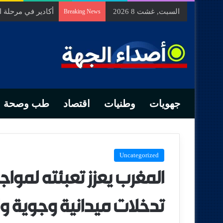
السبت, غشت 8 2026
السيد الحسين مخل
Breaking News
جهويات
وطنيات
اقتصاد
طب وصحة
Uncategorized
المغرب يعزز تعبئته لمواجه
تدخلات ميدانية وجوية و