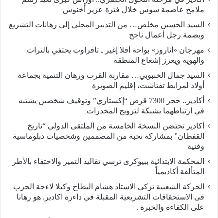
ملامح عاصمة سوس خلال فترة عزيز أخنوش
السيد الحسين مخلص… من التدبير المحلي إلى رهانات التشريع
وبصمة رجل أعمال ناجح
مهرجان «أناروز» بواحة أفلا إغير ـ تافراوت يحتفي بالتراث
والهوية ويعزز إشعاع المنطقة
السيد جمال الخنبوبي… مقاربة القرب ورهان التنمية بجماعة
أولاد لمرابط تفتاشت، إقليم الصويرة
أكادير.. حجز 7300 قرص “إكستازي” وتوقيف شخصين يشتبه
في ارتباطهما بشبكة لترويج المخدرات
أكادير تحتضن النسخة الخامسة من الملتقى الدولي “تاريخ
القفطان” بمشاركة نخبة من المصممين وشخصيات دبلوماسية
وفنية
المحكمة الابتدائية ببيوكرى ترسي تقاليد التميز والاحتفاء بالأطر
المتألقة أكاديمياً
الحركة الشعبية تزكى الاستاد هشام البطاح وكيلا لاءحة الحزب
فى الاستحقاقات التشريعية المقبلة في داءرة اكادير. هو رهانا
على الكفاءة والخبرة .