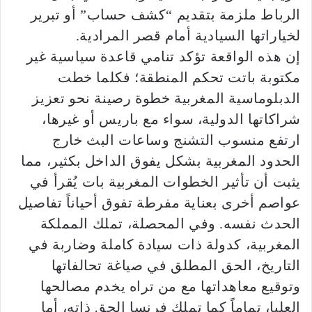
الرباط ملزمة بتقديم “كشف حساب” أو تبرير
لخياراتها السيادية أمام قصر المرادية.
​إن هذه الواقعة تؤكد تنامي قاعدة سياسية غير
مكتوبة باتت تحكم المنطقة؛ فكلما خطت
الدبلوماسية المغربية خطوة رصينة نحو تعزيز
شراكاتها الدولية، سواء مع باريس أو غيرها،
ارتفع منسوب التشنج وساعات البث خارج
الحدود المغربية بشكل يفوق الداخل بكثير، مما
يثبت أن تأثير الخطوات المغربية بات يُقرأ في
عواصم أخرى بعناية مفرطة تفوق أحياناً تفاصيل
الحدث نفسه. وفي المحصلة، تملك المملكة
المغربية، كدولة ذات سيادة كاملة وضاربة في
التاريخ، الحق المطلق في صياغة تحالفاتها
وتوقيع معاهداتها مع من تراه يخدم مصالحها
العليا، تماماً كما تملك فرنسا الحق ذاته، أما