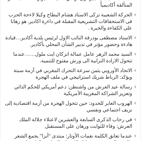
المتألقة أكاديمياً
الحركة الشعبية تزكى الاستاد هشام البطاح وكيلا لاءحة الحزب
فى الاستحقاقات التشريعية المقبلة في داءرة اكادير. هو رهانا
على الكفاءة والخبرة .
الاستاد مصطفى بودرقة النائب الاول لرئيس بلدية أكادير…قيادة
هادءة وحضور مؤتر في تدبير الشأن المحلي بأكادير.
السيد محمد الزهر عامل عمالة انزكان ايت ملول……عندما
تتحول الارادة الترابية الى ورش مفتوح للتنمية.
الاتحاد الأوروبي يثمن سرعة التحرك المغربي في أزمة سبتة
ويؤكد: الرباط شريك استراتيجي في ملف الهجرة
رسالة عيد العرش من واشنطن: دعم أمريكي للحكم الذاتي
وتعزيز الشراكة المغربية الأمريكية
​الهروب العابر للحدود: حين تتحول الهجرة من أزمة اقتصادية إلى
نزيف اجتماعي ونفسي
في رحاب الذكرى السابعة والعشرين لاعتلاء جلالة الملك
العرش: وفاء للثوابت ورهان على المستقبل
​عندما تعانق الكلمة نغمات الأوتار: منتدى “أنزا” يجمع الشعر