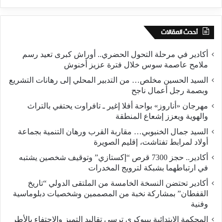
أحدث المقالات
أكادير في مرحلة التحول الحضري.. أوراش كبرى تعيد رسم
ملامح عاصمة سوس خلال فترة عزيز أخنوش
السيد الحسين مخلص… من التدبير المحلي إلى رهانات التشريع
وبصمة رجل أعمال ناجح
مهرجان «أناروز» بواحة أفلا إغير ـ تافراوت يحتفي بالتراث
والهوية ويعزز إشعاع المنطقة
السيد جمال الخنبوبي… مقاربة القرب ورهان التنمية بجماعة
أولاد لمرابط تفتاشت، إقليم الصويرة
أكادير.. حجز 7300 قرص “إكستازي” وتوقيف شخصين يشتبه
في ارتباطهما بشبكة لترويج المخدرات
أكادير تحتضن النسخة الخامسة من الملتقى الدولي “تاريخ
القفطان” بمشاركة نخبة من المصممين وشخصيات دبلوماسية
وفنية
المحكمة الابتدائية ببيوكرى ترسي تقاليد التميز والاحتفاء بالأطر