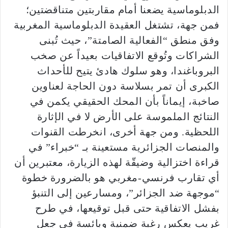
الدبلوماسية يضعنا أمام مقاربتين متناقضتين؛
فمن جهة، تشتغل العقيدة الدبلوماسية المغربية
وفق منطق “الفعالية الصامتة”، حيث تُبنى
الشراكات وتُوقع الاتفاقيات بعيداً عن صخب
البروباغندا، وهو سلوك هادئ يتيح للأحداث
الكبرى أن تمر بسلاسة دون الحاجة لعناوين
صاخبة، إيماناً بأن المحك الحقيقي يكمن في
النتائج الملموسة على الأرض لا في الإثارة
اللحظية. ومن جهة أخرى، انخرطت القنوات
والمنصات الجزائرية مستعينة بـ “خبراء” في
قراءة اختزالية وضيقّة لهذه الزيارة، معتبرين أن
أي تقارب فرنسي-مغربي هو بالضرورة خطوة
“موجهة ضد الجزائر”، ومسارعين إلى التنبؤ
بفشل الاتفاقية حتى قبل توقيعها، في طرح
غريب يعكس رغبة ضمنية وبائسة في جعل