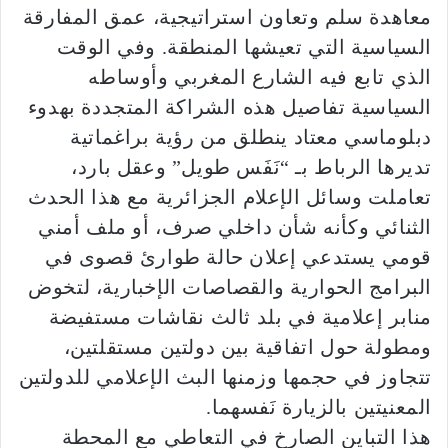
معاهدة سلم وتعاون استراتيجية، عمق المفارقة
السياسية التي تعيشها المنطقة. وفي الوقت
الذي تابع فيه الشارع المغربي وأوساطه
السياسية تفاصيل هذه الشراكة المتجددة بهدوء
دبلوماسي معتاد ينطلق من رؤية براغماتية
تديرها الرباط بـ “نَفَس طويل” وعقل بارد،
تعاملت وسائل الإعلام الجزائرية مع هذا الحدث
الثنائي وكأنه شأن داخلي صرف، أو ملف أمني
قومي يستدعي إعلان حالة طوارئ قصوى في
البرامج الحوارية والقصاصات الإخبارية، لتخوض
منابر إعلامية في بلد ثالث نقاشات مستفيضة
ومطولة حول اتفاقية بين دولتين مستقلتين،
تتجاوز في حجمها وزمنها البث الإعلامي للدولتين
المعنيتين بالزيارة نَفسهما.
​هذا التباين الصارخ في التعاطي مع المحطة