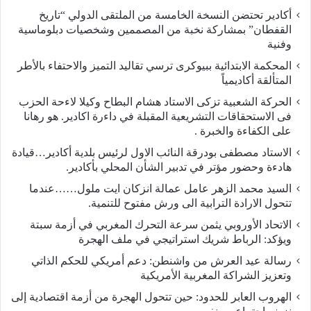
أكادير تحتضن النسخة الخامسة من الملتقى الدولي “تاريخ
القفطان” بمشاركة نخبة من المصممين وشخصيات دبلوماسية
وفنية
المحكمة الابتدائية ببيوكرى ترسي تقاليد التميز والاحتفاء بالأطر
المتألقة أكاديمياً
الحركة الشعبية تزكى الاستاد هشام البطاح وكيلا لاءحة الحزب
فى الاستحقاقات التشريعية المقبلة في داءرة اكادير. هو رهانا
على الكفاءة والخبرة .
الاستاد مصطفى بودرقة النائب الاول لرئيس بلدية أكادير…قيادة
هادءة وحضور مؤتر في تدبير الشأن المحلي بأكادير.
السيد محمد الزهر عامل عمالة انزكان ايت ملول……عندما
تتحول الارادة الترابية الى ورش مفتوح للتنمية.
الاتحاد الأوروبي يثمن سرعة التحرك المغربي في أزمة سبتة
ويؤكد: الرباط شريك استراتيجي في ملف الهجرة
رسالة عيد العرش من واشنطن: دعم أمريكي للحكم الذاتي
وتعزيز الشراكة المغربية الأمريكية
​الهروب العابر للحدود: حين تتحول الهجرة من أزمة اقتصادية إلى