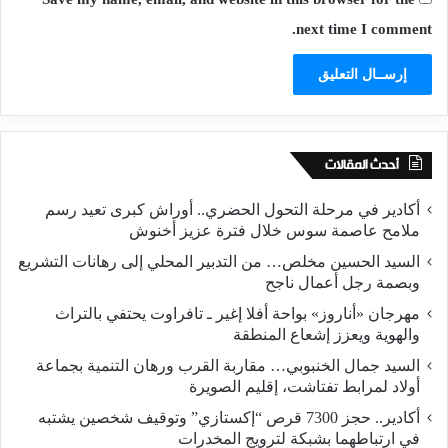
next time I comment.
أحدث المقالات
أكادير في مرحلة التحول الحضري.. أوراش كبرى تعيد رسم
ملامح عاصمة سوس خلال فترة عزيز أخنوش
السيد الحسين مخلص… من التدبير المحلي إلى رهانات التشريع
وبصمة رجل أعمال ناجح
مهرجان «أناروز» بواحة أفلا إغير ـ تافراوت يحتفي بالتراث
والهوية ويعزز إشعاع المنطقة
السيد جمال الخنبوبي… مقاربة القرب ورهان التنمية بجماعة
أولاد لمرابط تفتاشت، إقليم الصويرة
أكادير.. حجز 7300 قرص “إكستازي” وتوقيف شخصين يشتبه
في ارتباطهما بشبكة لترويج المخدرات