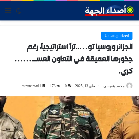
tch skin
nu
Uncategorized
الجزائر وروسيا تو…..ترًا استراتيجيًا، رغم
جذورها العميقة في التعاون العســ……
كري.
محمد بنعيسى
ماي 13, 2025
0
173
1 minute read