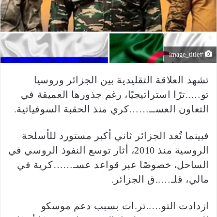
#image_title
تشهد العلاقة التقليدية بين الجزائر وروسيا
تو…..ترًا استراتيجيًا، رغم جذورها العميقة في
التعاون العســ……كري منذ الحقبة السوفياتية.
فبينما تُعد الجزائر ثاني أكبر مستورد للأسلحة
الروسية منذ 2010، أثار توسع النفوذ الروسي في
الساحل، خصوصًا عبر قواعد عسـ……كرية في
مالي، قلـ…..ق الجزائر.
ازدادت التو…..تر.ات بسبب دعم موسكو