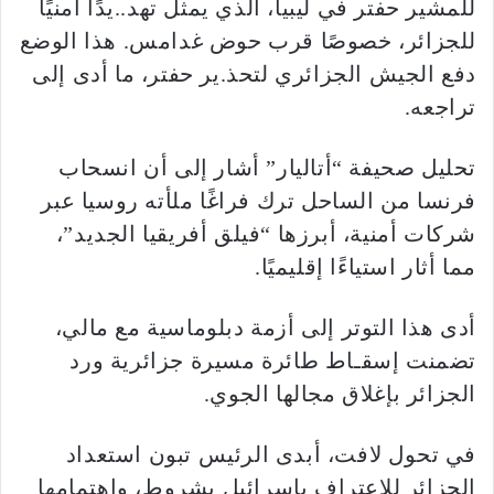
للمشير حفتر في ليبيا، الذي يمثل تهد..يدًا أمنيًا
للجزائر، خصوصًا قرب حوض غدامس. هذا الوضع
دفع الجيش الجزائري لتحذ.ير حفتر، ما أدى إلى
تراجعه.
تحليل صحيفة “أتاليار” أشار إلى أن انسحاب
فرنسا من الساحل ترك فراغًا ملأته روسيا عبر
شركات أمنية، أبرزها “فيلق أفريقيا الجديد”،
مما أثار استياءًا إقليميًا.
أدى هذا التوتر إلى أزمة دبلوماسية مع مالي،
تضمنت إسقـاط طائرة مسيرة جزائرية ورد
الجزائر بإغلاق مجالها الجوي.
في تحول لافت، أبدى الرئيس تبون استعداد
الجزائر للاعتراف بإسرائيل بشروط، واهتمامها