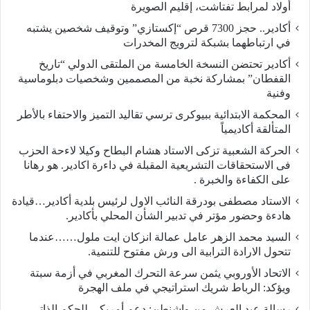
أولاد لمرابط تفتاشت، إقليم الصويرة
أكادير.. حجز 7300 قرص “إكستازي” وتوقيف شخصين يشتبه
في ارتباطهما بشبكة لترويج المخدرات
أكادير تحتضن النسخة الخامسة من الملتقى الدولي “تاريخ
القفطان” بمشاركة نخبة من المصممين وشخصيات دبلوماسية
وفنية
المحكمة الابتدائية ببيوكرى ترسي تقاليد التميز والاحتفاء بالأطر
المتألقة أكاديمياً
الحركة الشعبية تزكى الاستاد هشام البطاح وكيلا لاءحة الحزب
فى الاستحقاقات التشريعية المقبلة في داءرة اكادير. هو رهانا
على الكفاءة والخبرة .
الاستاد مصطفى بودرقة النائب الاول لرئيس بلدية أكادير…قيادة
هادءة وحضور مؤتر في تدبير الشأن المحلي بأكادير.
السيد محمد الزهر عامل عمالة انزكان ايت ملول……عندما
تتحول الارادة الترابية الى ورش مفتوح للتنمية.
الاتحاد الأوروبي يثمن سرعة التحرك المغربي في أزمة سبتة
ويؤكد: الرباط شريك استراتيجي في ملف الهجرة
رسالة عيد العرش من واشنطن: دعم أمريكي للحكم الذاتي