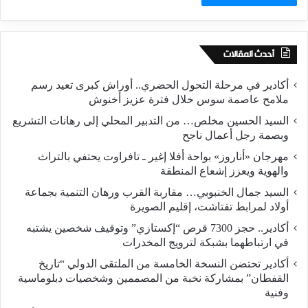
أحدث المقالات
أكادير في مرحلة التحول الحضري.. أوراش كبرى تعيد رسم
ملامح عاصمة سوس خلال فترة عزيز أخنوش
السيد الحسين مخلص… من التدبير المحلي إلى رهانات التشريع
وبصمة رجل أعمال ناجح
مهرجان «أناروز» بواحة أفلا إغير ـ تافراوت يحتفي بالتراث
والهوية ويعزز إشعاع المنطقة
السيد جمال الخنبوبي… مقاربة القرب ورهان التنمية بجماعة
أولاد لمرابط تفتاشت، إقليم الصويرة
أكادير.. حجز 7300 قرص “إكستازي” وتوقيف شخصين يشتبه
في ارتباطهما بشبكة لترويج المخدرات
أكادير تحتضن النسخة الخامسة من الملتقى الدولي “تاريخ
القفطان” بمشاركة نخبة من المصممين وشخصيات دبلوماسية
وفنية