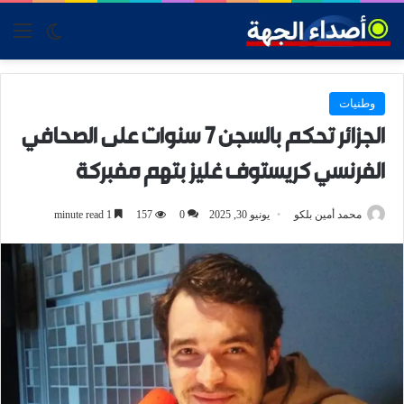
tch skin
nu
وطنيات
الجزائر تحكم بالسجن 7 سنوات على الصحافي
الفرنسي كريستوف غليز بتهم مفبركة
محمد أمين بلكو
يونيو 30, 2025
0
157
1 minute read