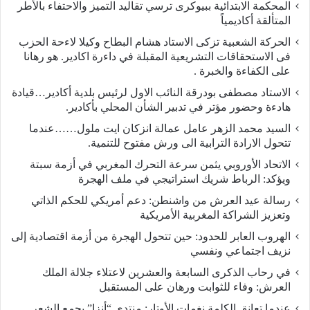
المحكمة الابتدائية ببيوكرى ترسي تقاليد التميز والاحتفاء بالأطر
المتألقة أكاديمياً
الحركة الشعبية تزكى الاستاد هشام البطاح وكيلا لاءحة الحزب
فى الاستحقاقات التشريعية المقبلة في داءرة اكادير. هو رهانا
على الكفاءة والخبرة .
الاستاد مصطفى بودرقة النائب الاول لرئيس بلدية أكادير…قيادة
هادءة وحضور مؤتر في تدبير الشأن المحلي بأكادير.
السيد محمد الزهر عامل عمالة انزكان ايت ملول……عندما
تتحول الارادة الترابية الى ورش مفتوح للتنمية.
الاتحاد الأوروبي يثمن سرعة التحرك المغربي في أزمة سبتة
ويؤكد: الرباط شريك استراتيجي في ملف الهجرة
رسالة عيد العرش من واشنطن: دعم أمريكي للحكم الذاتي
وتعزيز الشراكة المغربية الأمريكية
​الهروب العابر للحدود: حين تتحول الهجرة من أزمة اقتصادية إلى
نزيف اجتماعي ونفسي
في رحاب الذكرى السابعة والعشرين لاعتلاء جلالة الملك
العرش: وفاء للثوابت ورهان على المستقبل
​عندما تعانق الكلمة نغمات الأوتار: منتدى “أنزا” يجمع الشعر