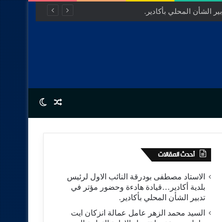
ر الشأن المحلي بأكادير.
Switch skin
Random Article
أحدث المقالات
الاستاد مصطفى بودرقة النائب الاول لرئيس
بلدية أكادير…قيادة هادءة وحضور مؤتر في
تدبير الشأن المحلي بأكادير.
السيد محمد الزهر عامل عمالة انزكان ايت