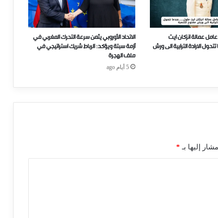
عامل عمالة انزكان ايت
الاتحاد الأوروبي يثمن سرعة التحرك المغربي في
ل الارادة الترابية الى ورش
أزمة سبتة ويؤكد: الرباط شريك استراتيجي في
ملف الهجرة
5 أيام ago
شار إليها بـ
*