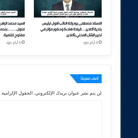
الاستاد مصطفى بودرقة النائب الاول لرئيس
السيد محمد الزهر 
بلدية أكادير…قيادة هادءة وحضور مؤتر في
ملول……عندما تتحو
تدبير الشأن المحلي بأكادير.
مفتوح للتنمية.
4 أيام ago
4 أيام ago
أضف تعليقاً
لن يتم نشر عنوان بريدك الإلكتروني.
الحقول الإلزامية م
ا
ل
ت
ع