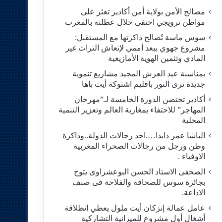
مصالح الأمن بولاية أمن أكادير تعثر على
مواطن نرويجي اختفى خلال عطلته بالمغرب
سوس ماسة تُصالح ذاكرتها مع المستقبل:
مشروع جهوي ببعد أممي لإنعاش التراث غير
المادي وتثمين الهوية الأمازيغية
بمناسبة عيد العرش المجيد مشاريع تنموية
جديدة ترى النور باقليم اشتوكة أيت باها
أكادير تحتضن الدورة الخامسة لـ”مهرجان
المهاجر” للاحتفاء بمغاربة العالم وتعزيز التنمية
المحلية
الباشا عمر دابدا….احد رجالات الدولة..وداكرة
وطن ورجل من رجالات الصحراء المغربية
الاوفياء .
الصحفى الاستاد الحسن البوعشراوى يتوج
بجائزة سوس للصحافة والفلاحة فى صنف
الاداعة.
عامل عمالة إنزكان أيت ملول يعطي انطلاقة
أشغال أول مشروع للميزانية التشاركية