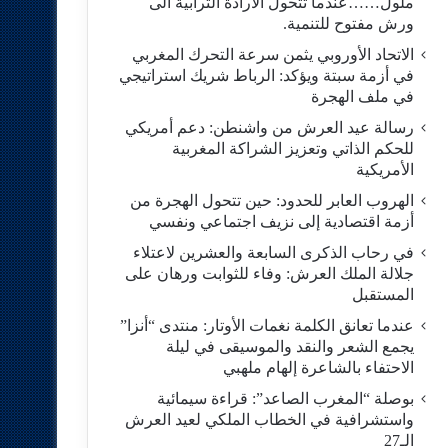
ملول……عندما تتحول الارادة الترابية الى
ورش مفتوح للتنمية.
الاتحاد الأوروبي يثمن سرعة التحرك المغربي
في أزمة سبتة ويؤكد: الرباط شريك استراتيجي
في ملف الهجرة
رسالة عيد العرش من واشنطن: دعم أمريكي
للحكم الذاتي وتعزيز الشراكة المغربية
الأمريكية
​الهروب العابر للحدود: حين تتحول الهجرة من
أزمة اقتصادية إلى نزيف اجتماعي ونفسي
في رحاب الذكرى السابعة والعشرين لاعتلاء
جلالة الملك العرش: وفاء للثوابت ورهان على
المستقبل
​عندما تعانق الكلمة نغمات الأوتار: منتدى “أنزا”
يجمع الشعر والنقد والموسيقى في ليلة
الاحتفاء بالشاعرة إلهام ملهبي
بوصلة “المغرب الصاعد”: قراءة سيمائية
واستشرافية في الخطاب الملكي لعيد العرش
الـ27