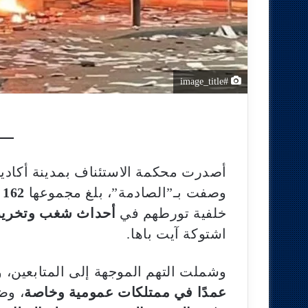
#image_title
وصفت بـ”الصادمة”، بلغ مجموعها
162 سنة سجنًا نافذًا
خلفية تورطهم في
أحداث شغب وتخري
اشتوكة آيت باها.
وشملت التهم الموجهة إلى المتابعين، 
عمدًا في ممتلكات عمومية وخاصة
، وض