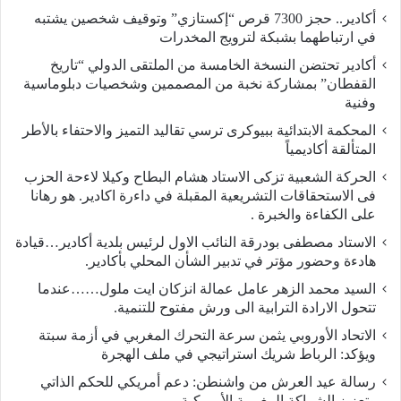
أكادير.. حجز 7300 قرص “إكستازي” وتوقيف شخصين يشتبه
في ارتباطهما بشبكة لترويج المخدرات
أكادير تحتضن النسخة الخامسة من الملتقى الدولي “تاريخ
القفطان” بمشاركة نخبة من المصممين وشخصيات دبلوماسية
وفنية
المحكمة الابتدائية ببيوكرى ترسي تقاليد التميز والاحتفاء بالأطر
المتألقة أكاديمياً
الحركة الشعبية تزكى الاستاد هشام البطاح وكيلا لاءحة الحزب
فى الاستحقاقات التشريعية المقبلة في داءرة اكادير. هو رهانا
على الكفاءة والخبرة .
الاستاد مصطفى بودرقة النائب الاول لرئيس بلدية أكادير…قيادة
هادءة وحضور مؤتر في تدبير الشأن المحلي بأكادير.
السيد محمد الزهر عامل عمالة انزكان ايت ملول……عندما
تتحول الارادة الترابية الى ورش مفتوح للتنمية.
الاتحاد الأوروبي يثمن سرعة التحرك المغربي في أزمة سبتة
ويؤكد: الرباط شريك استراتيجي في ملف الهجرة
رسالة عيد العرش من واشنطن: دعم أمريكي للحكم الذاتي
وتعزيز الشراكة المغربية الأمريكية