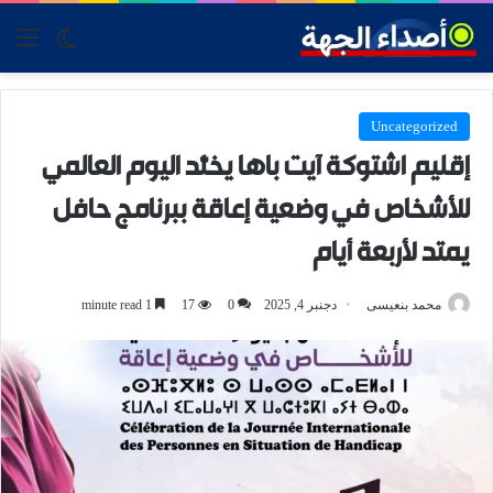
tch skin
nu
Uncategorized
إقليم اشتوكة آيت باها يخلّد اليوم العالمي
للأشخاص في وضعية إعاقة ببرنامج حافل
يمتد لأربعة أيام
محمد بنعيسى
دجنبر 4, 2025
0
17
1 minute read