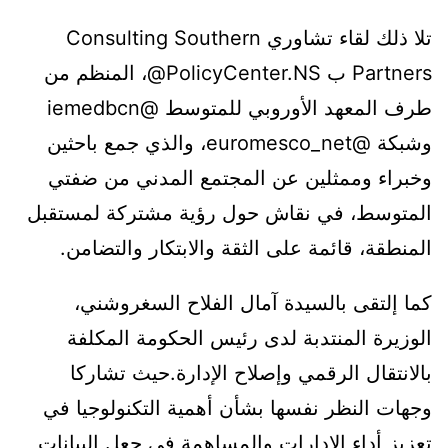
تلا ذلك لقاء تشاوري Consulting Southern
Partners ب PolicyCenter.NS@، المنظم من
طرف المعهد الأوروبي للمتوسط @iemedbcn
وشبكة @euromesco_net، والذي جمع باحثين
وخبراء وممثلين عن المجتمع المدني من ضفتي
المتوسط، في نقاش حول رؤية مشتركة لمستقبل
المنطقة، قائمة على الثقة والابتكار والتضامن.
كما إلتقى بالسيدة آمال الفلاح السغروشني،
الوزيرة المنتدبة لدى رئيس الحكومة المكلفة
بالانتقال الرقمي وإصلاح الإدارة.حيث تشاركا
وجهات النظر نفسها بشأن أهمية التكنولوجيا في
تعزيز أداء الإدارات والمساهمة في جعل البيانات