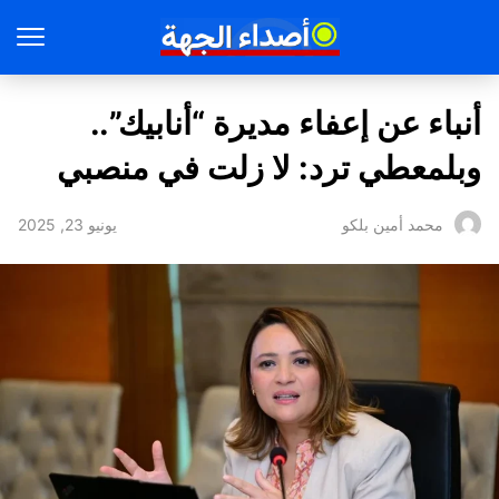
أنباء عن إعفاء مديرة “أنابيك”..
وبلمعطي ترد: لا زلت في منصبي
يونيو 23, 2025
محمد أمين بلكو