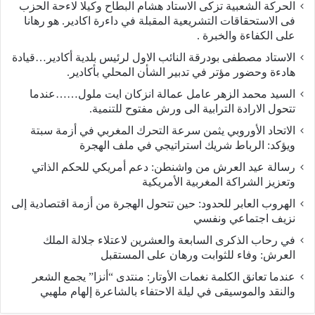
الحركة الشعبية تزكى الاستاد هشام البطاح وكيلا لاءحة الحزب
فى الاستحقاقات التشريعية المقبلة في داءرة اكادير. هو رهانا
على الكفاءة والخبرة .
الاستاد مصطفى بودرقة النائب الاول لرئيس بلدية أكادير…قيادة
هادءة وحضور مؤتر في تدبير الشأن المحلي بأكادير.
السيد محمد الزهر عامل عمالة انزكان ايت ملول……عندما
تتحول الارادة الترابية الى ورش مفتوح للتنمية.
الاتحاد الأوروبي يثمن سرعة التحرك المغربي في أزمة سبتة
ويؤكد: الرباط شريك استراتيجي في ملف الهجرة
رسالة عيد العرش من واشنطن: دعم أمريكي للحكم الذاتي
وتعزيز الشراكة المغربية الأمريكية
​الهروب العابر للحدود: حين تتحول الهجرة من أزمة اقتصادية إلى
نزيف اجتماعي ونفسي
في رحاب الذكرى السابعة والعشرين لاعتلاء جلالة الملك
العرش: وفاء للثوابت ورهان على المستقبل
​عندما تعانق الكلمة نغمات الأوتار: منتدى “أنزا” يجمع الشعر
والنقد والموسيقى في ليلة الاحتفاء بالشاعرة إلهام ملهبي