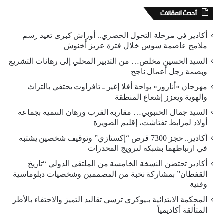
أحدث المقالات
أكادير في مرحلة التحول الحضري.. أوراش كبرى تعيد رسم
ملامح عاصمة سوس خلال فترة عزيز أخنوش
السيد الحسين مخلص… من التدبير المحلي إلى رهانات التشريع
وبصمة رجل أعمال ناجح
مهرجان «أناروز» بواحة أفلا إغير ـ تافراوت يحتفي بالتراث
والهوية ويعزز إشعاع المنطقة
السيد جمال الخنبوبي… مقاربة القرب ورهان التنمية بجماعة
أولاد لمرابط تفتاشت، إقليم الصويرة
أكادير.. حجز 7300 قرص “إكستازي” وتوقيف شخصين يشتبه
في ارتباطهما بشبكة لترويج المخدرات
أكادير تحتضن النسخة الخامسة من الملتقى الدولي “تاريخ
القفطان” بمشاركة نخبة من المصممين وشخصيات دبلوماسية
وفنية
المحكمة الابتدائية ببيوكرى ترسي تقاليد التميز والاحتفاء بالأطر
المتألقة أكاديمياً