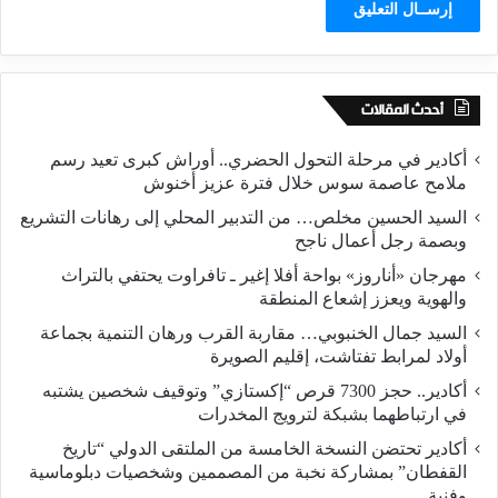
أحدث المقالات
أكادير في مرحلة التحول الحضري.. أوراش كبرى تعيد رسم
ملامح عاصمة سوس خلال فترة عزيز أخنوش
السيد الحسين مخلص… من التدبير المحلي إلى رهانات التشريع
وبصمة رجل أعمال ناجح
مهرجان «أناروز» بواحة أفلا إغير ـ تافراوت يحتفي بالتراث
والهوية ويعزز إشعاع المنطقة
السيد جمال الخنبوبي… مقاربة القرب ورهان التنمية بجماعة
أولاد لمرابط تفتاشت، إقليم الصويرة
أكادير.. حجز 7300 قرص “إكستازي” وتوقيف شخصين يشتبه
في ارتباطهما بشبكة لترويج المخدرات
أكادير تحتضن النسخة الخامسة من الملتقى الدولي “تاريخ
القفطان” بمشاركة نخبة من المصممين وشخصيات دبلوماسية
وفنية