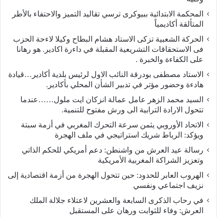
المحكمة الابتدائية ببيوكرى ترسي تقاليد التميز والاحتفاء بالأطر
المتألقة أكاديمياً
الحركة الشعبية تزكى الاستاد هشام البطاح وكيلا لاءحة الحزب
فى الاستحقاقات التشريعية المقبلة في داءرة اكادير. هو رهانا
على الكفاءة والخبرة .
الاستاد مصطفى بودرقة النائب الاول لرئيس بلدية أكادير…قيادة
هادءة وحضور مؤتر في تدبير الشأن المحلي بأكادير.
السيد محمد الزهر عامل عمالة انزكان ايت ملول……عندما
تتحول الارادة الترابية الى ورش مفتوح للتنمية.
الاتحاد الأوروبي يثمن سرعة التحرك المغربي في أزمة سبتة
ويؤكد: الرباط شريك استراتيجي في ملف الهجرة
رسالة عيد العرش من واشنطن: دعم أمريكي للحكم الذاتي
وتعزيز الشراكة المغربية الأمريكية
​الهروب العابر للحدود: حين تتحول الهجرة من أزمة اقتصادية إلى
نزيف اجتماعي ونفسي
في رحاب الذكرى السابعة والعشرين لاعتلاء جلالة الملك
العرش: وفاء للثوابت ورهان على المستقبل