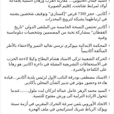
السيد جمال الخنبوبي… مقاربة القرب ورهان التنمية بجماعة
أولاد لمرابط تفتاشت، إقليم الصويرة
أكادير.. حجز 7300 قرص “إكستازي” وتوقيف شخصين يشتبه
في ارتباطهما بشبكة لترويج المخدرات
أكادير تحتضن النسخة الخامسة من الملتقى الدولي “تاريخ
القفطان” بمشاركة نخبة من المصممين وشخصيات دبلوماسية
وفنية
المحكمة الابتدائية ببيوكرى ترسي تقاليد التميز والاحتفاء بالأطر
المتألقة أكاديمياً
الحركة الشعبية تزكى الاستاد هشام البطاح وكيلا لاءحة الحزب
فى الاستحقاقات التشريعية المقبلة في داءرة اكادير. هو رهانا
على الكفاءة والخبرة .
الاستاد مصطفى بودرقة النائب الاول لرئيس بلدية أكادير…قيادة
هادءة وحضور مؤتر في تدبير الشأن المحلي بأكادير.
السيد محمد الزهر عامل عمالة انزكان ايت ملول……عندما
تتحول الارادة الترابية الى ورش مفتوح للتنمية.
الاتحاد الأوروبي يثمن سرعة التحرك المغربي في أزمة سبتة
ويؤكد: الرباط شريك استراتيجي في ملف الهجرة