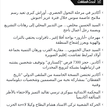
أحدث المقالات
أكادير في مرحلة التحول الحضري.. أوراش كبرى تعيد رسم
ملامح عاصمة سوس خلال فترة عزيز أخنوش
السيد الحسين مخلص… من التدبير المحلي إلى رهانات التشريع
وبصمة رجل أعمال ناجح
مهرجان «أناروز» بواحة أفلا إغير ـ تافراوت يحتفي بالتراث
والهوية ويعزز إشعاع المنطقة
السيد جمال الخنبوبي… مقاربة القرب ورهان التنمية بجماعة
أولاد لمرابط تفتاشت، إقليم الصويرة
أكادير.. حجز 7300 قرص “إكستازي” وتوقيف شخصين يشتبه
في ارتباطهما بشبكة لترويج المخدرات
أكادير تحتضن النسخة الخامسة من الملتقى الدولي “تاريخ
القفطان” بمشاركة نخبة من المصممين وشخصيات دبلوماسية
وفنية
المحكمة الابتدائية ببيوكرى ترسي تقاليد التميز والاحتفاء بالأطر
المتألقة أكاديمياً
الحركة الشعبية تزكى الاستاد هشام البطاح وكيلا لاءحة الحزب