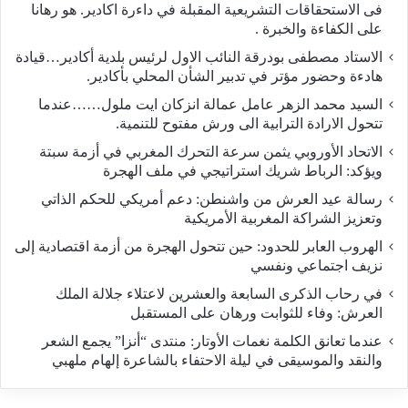
فى الاستحقاقات التشريعية المقبلة في داءرة اكادير. هو رهانا
على الكفاءة والخبرة .
الاستاد مصطفى بودرقة النائب الاول لرئيس بلدية أكادير…قيادة
هادءة وحضور مؤتر في تدبير الشأن المحلي بأكادير.
السيد محمد الزهر عامل عمالة انزكان ايت ملول……عندما
تتحول الارادة الترابية الى ورش مفتوح للتنمية.
الاتحاد الأوروبي يثمن سرعة التحرك المغربي في أزمة سبتة
ويؤكد: الرباط شريك استراتيجي في ملف الهجرة
رسالة عيد العرش من واشنطن: دعم أمريكي للحكم الذاتي
وتعزيز الشراكة المغربية الأمريكية
​الهروب العابر للحدود: حين تتحول الهجرة من أزمة اقتصادية إلى
نزيف اجتماعي ونفسي
في رحاب الذكرى السابعة والعشرين لاعتلاء جلالة الملك
العرش: وفاء للثوابت ورهان على المستقبل
​عندما تعانق الكلمة نغمات الأوتار: منتدى “أنزا” يجمع الشعر
والنقد والموسيقى في ليلة الاحتفاء بالشاعرة إلهام ملهبي