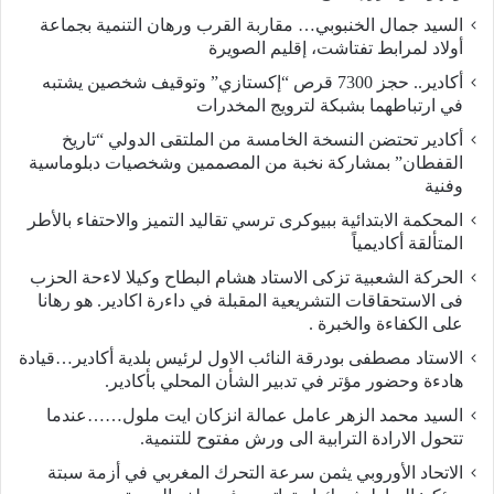
السيد جمال الخنبوبي… مقاربة القرب ورهان التنمية بجماعة
أولاد لمرابط تفتاشت، إقليم الصويرة
أكادير.. حجز 7300 قرص “إكستازي” وتوقيف شخصين يشتبه
في ارتباطهما بشبكة لترويج المخدرات
أكادير تحتضن النسخة الخامسة من الملتقى الدولي “تاريخ
القفطان” بمشاركة نخبة من المصممين وشخصيات دبلوماسية
وفنية
المحكمة الابتدائية ببيوكرى ترسي تقاليد التميز والاحتفاء بالأطر
المتألقة أكاديمياً
الحركة الشعبية تزكى الاستاد هشام البطاح وكيلا لاءحة الحزب
فى الاستحقاقات التشريعية المقبلة في داءرة اكادير. هو رهانا
على الكفاءة والخبرة .
الاستاد مصطفى بودرقة النائب الاول لرئيس بلدية أكادير…قيادة
هادءة وحضور مؤتر في تدبير الشأن المحلي بأكادير.
السيد محمد الزهر عامل عمالة انزكان ايت ملول……عندما
تتحول الارادة الترابية الى ورش مفتوح للتنمية.
الاتحاد الأوروبي يثمن سرعة التحرك المغربي في أزمة سبتة