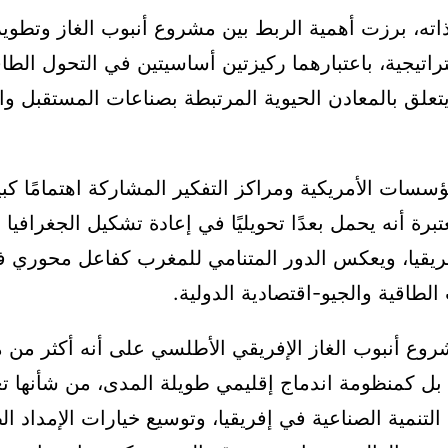
ته، برزت أهمية الربط بين مشروع أنبوب الغاز وتطوير
تراتيجية، باعتبارهما ركيزتين أساسيتين في التحول الطا
علق بالمعادن الحيوية المرتبطة بصناعات المستقبل وا
سسات الأمريكية ومراكز التفكير المشاركة اهتمامًا كبير
رة أنه يحمل بعدًا تحويليًا في إعادة تشكيل الجغرافيا ا
ريقيا، ويعكس الدور المتنامي للمغرب كفاعل محوري 
الطاقية والجيو-اقتصادية الدولية.
روع أنبوب الغاز الإفريقي الأطلسي على أنه أكثر من م
 بل كمنظومة اندماج إقليمي طويلة المدى، من شأنها ت
التنمية الصناعية في إفريقيا، وتوسيع خيارات الإمداد ا