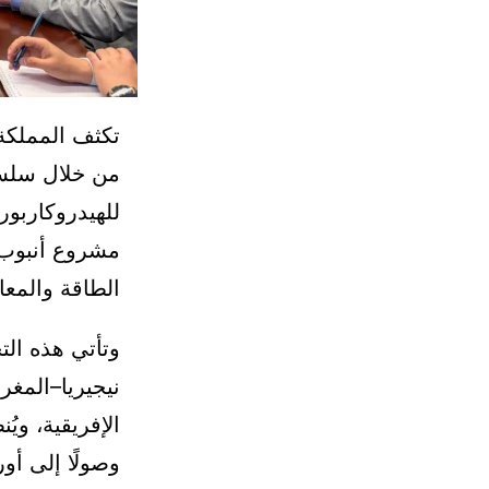
تكثف المملكة 
من خلال سلسل
للهيدروكاربو
مشروع أنبوب 
الطاقة والمعاد
وتأتي هذه الت
نيجيريا–المغر
الإفريقية، وي
وصولًا إلى أور