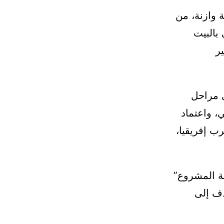
 وازنة، من
 بالبيت
ر
 مراحل
، واعتماد
ب إفريقيا،
كة المشروع”
دف إلى