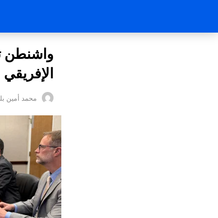
واشنطن تح
الإفريقي 
محمد أمين بل