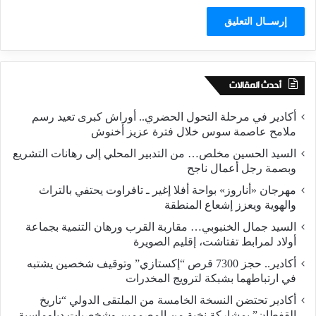
أحدث المقالات
أكادير في مرحلة التحول الحضري.. أوراش كبرى تعيد رسم
ملامح عاصمة سوس خلال فترة عزيز أخنوش
السيد الحسين مخلص… من التدبير المحلي إلى رهانات التشريع
وبصمة رجل أعمال ناجح
مهرجان «أناروز» بواحة أفلا إغير ـ تافراوت يحتفي بالتراث
والهوية ويعزز إشعاع المنطقة
السيد جمال الخنبوبي… مقاربة القرب ورهان التنمية بجماعة
أولاد لمرابط تفتاشت، إقليم الصويرة
أكادير.. حجز 7300 قرص “إكستازي” وتوقيف شخصين يشتبه
في ارتباطهما بشبكة لترويج المخدرات
أكادير تحتضن النسخة الخامسة من الملتقى الدولي “تاريخ
القفطان” بمشاركة نخبة من المصممين وشخصيات دبلوماسية