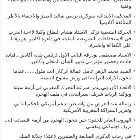
وفنية
المحكمة الابتدائية ببيوكرى ترسي تقاليد التميز والاحتفاء بالأطر
المتألقة أكاديمياً
الحركة الشعبية تزكى الاستاد هشام البطاح وكيلا لاءحة الحزب
فى الاستحقاقات التشريعية المقبلة في داءرة اكادير. هو رهانا
على الكفاءة والخبرة .
الاستاد مصطفى بودرقة النائب الاول لرئيس بلدية أكادير…قيادة
هادءة وحضور مؤتر في تدبير الشأن المحلي بأكادير.
السيد محمد الزهر عامل عمالة انزكان ايت ملول……عندما
تتحول الارادة الترابية الى ورش مفتوح للتنمية.
الاتحاد الأوروبي يثمن سرعة التحرك المغربي في أزمة سبتة
ويؤكد: الرباط شريك استراتيجي في ملف الهجرة
رسالة عيد العرش من واشنطن: دعم أمريكي للحكم الذاتي
وتعزيز الشراكة المغربية الأمريكية
​الهروب العابر للحدود: حين تتحول الهجرة من أزمة اقتصادية إلى
نزيف اجتماعي ونفسي
في رحاب الذكرى السابعة والعشرين لاعتلاء جلالة الملك