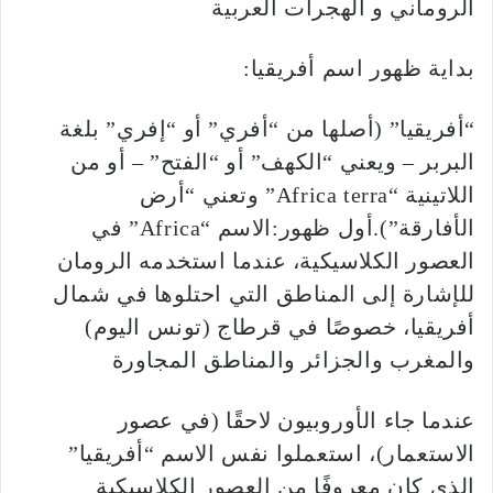
الروماني و الهجرات العربية
بداية ظهور اسم أفريقيا:
“أفريقيا” (أصلها من “أفري” أو “إفري” بلغة
البربر – ويعني “الكهف” أو “الفتح” – أو من
اللاتينية “Africa terra” وتعني “أرض
الأفارقة”).أول ظهور:الاسم “Africa” في
العصور الكلاسيكية، عندما استخدمه الرومان
للإشارة إلى المناطق التي احتلوها في شمال
أفريقيا، خصوصًا في قرطاج (تونس اليوم)
والمغرب والجزائر والمناطق المجاورة
عندما جاء الأوروبيون لاحقًا (في عصور
الاستعمار)، استعملوا نفس الاسم “أفريقيا”
الذي كان معروفًا من العصور الكلاسيكية