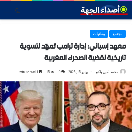
tch skin
nu
مجتمع
وطنيات
معهد إسباني: إدارة ترامب تُمهّد لتسوية
تاريخية لقضية الصحراء المغربية
محمد أمين بلكو
يونيو 15, 2025
0
15
1 minute read