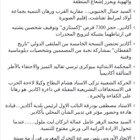
والهوية ويعزز إشعاع المنطقة
السيد جمال الخنبوبي… مقاربة القرب ورهان التنمية بجماعة
أولاد لمرابط تفتاشت، إقليم الصويرة
أكادير.. حجز 7300 قرص “إكستازي” وتوقيف شخصين يشتبه
في ارتباطهما بشبكة لترويج المخدرات
أكادير تحتضن النسخة الخامسة من الملتقى الدولي “تاريخ
القفطان” بمشاركة نخبة من المصممين وشخصيات دبلوماسية
وفنية
المحكمة الابتدائية ببيوكرى ترسي تقاليد التميز والاحتفاء بالأطر
المتألقة أكاديمياً
الحركة الشعبية تزكى الاستاد هشام البطاح وكيلا لاءحة الحزب
فى الاستحقاقات التشريعية المقبلة في داءرة اكادير. هو رهانا
على الكفاءة والخبرة .
الاستاد مصطفى بودرقة النائب الاول لرئيس بلدية أكادير…قيادة
هادءة وحضور مؤتر في تدبير الشأن المحلي بأكادير.
السيد محمد الزهر عامل عمالة انزكان ايت ملول……عندما
تتحول الارادة الترابية الى ورش مفتوح للتنمية.
الاتحاد الأوروبي يثمن سرعة التحرك المغربي في أزمة سبتة