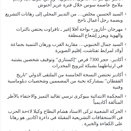
ملامح عاصمة سوس خلال فترة عزيز أخنوش
السيد الحسين مخلص… من التدبير المحلي إلى رهانات التشريع
وبصمة رجل أعمال ناجح
مهرجان «أناروز» بواحة أفلا إغير ـ تافراوت يحتفي بالتراث
والهوية ويعزز إشعاع المنطقة
السيد جمال الخنبوبي… مقاربة القرب ورهان التنمية بجماعة
أولاد لمرابط تفتاشت، إقليم الصويرة
أكادير.. حجز 7300 قرص “إكستازي” وتوقيف شخصين يشتبه
في ارتباطهما بشبكة لترويج المخدرات
أكادير تحتضن النسخة الخامسة من الملتقى الدولي “تاريخ
القفطان” بمشاركة نخبة من المصممين وشخصيات دبلوماسية
وفنية
المحكمة الابتدائية ببيوكرى ترسي تقاليد التميز والاحتفاء بالأطر
المتألقة أكاديمياً
الحركة الشعبية تزكى الاستاد هشام البطاح وكيلا لاءحة الحزب
فى الاستحقاقات التشريعية المقبلة في داءرة اكادير. هو رهانا
على الكفاءة والخبرة .