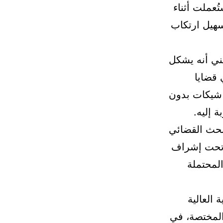
ُعملت أثناء
تسهيل ارتكاب
طني أنه يشكل
 قضايا
 شيكات بدون
 إليه.
بحث القضائي
، تحت إشراف
لمحتملة
 العالية
المختصة، في