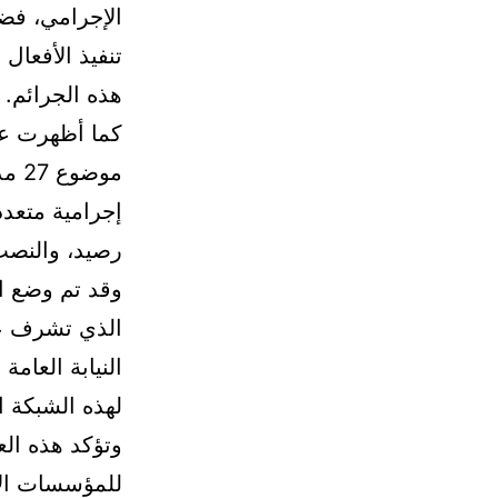
الإجرامي، فضل
تنفيذ الأفعال
هذه الجرائم.
كما أظهرت عمل
موض
إجرامية متعدد
رصيد، والنصب 
وقد تم وضع ا
الذي تشرف عل
النيابة العام
لهذه الشبكة ا
وتؤكد هذه العم
للمؤسسات الأ