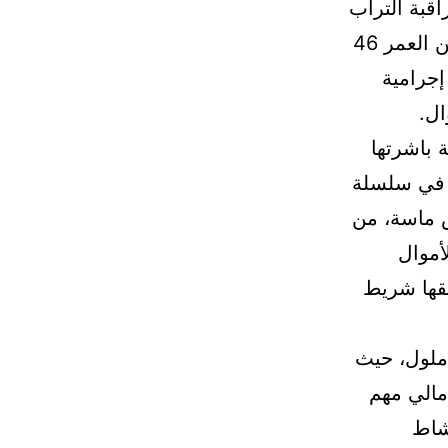
قبة التراب
الوطني، صباح يوم الأحد 08 فبراير الجاري، من توقيف شخص يبلغ من العمر 46
إجرامية
ال.
 باشرتها
 في سلسلة
 ماسة، من
أموال
ثقها شريط
 ملول، حيث
مالي مهم
نشاط