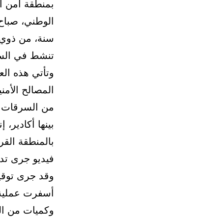
بمنطقة أمن أي
سنة، من ذوي ا
تنشط في السر
وتأتي هذه الع
المصالح الأم
من السرقات 
بينها أكادير، 
بالمنطقة الق
فيديو جرى تدا
وقد جرى توقي
أسفرت عملية 
وكميات من الم