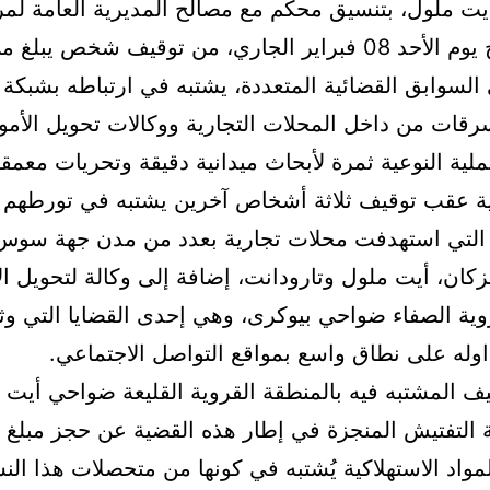
ت ملول، بتنسيق محكم مع مصالح المديرية العامة لمرا
لسوابق القضائية المتعددة، يشتبه في ارتباطه بشبكة 
قات من داخل المحلات التجارية ووكالات تحويل الأمو
ملية النوعية ثمرة لأبحاث ميدانية دقيقة وتحريات معمقة
نية عقب توقيف ثلاثة أشخاص آخرين يشتبه في تورطهم
التي استهدفت محلات تجارية بعدد من مدن جهة سوس
إنزكان، أيت ملول وتارودانت، إضافة إلى وكالة لتحويل ال
روية الصفاء ضواحي بيوكرى، وهي إحدى القضايا التي و
وله على نطاق واسع بمواقع التواصل الاجتماعي.
ف المشتبه فيه بالمنطقة القروية القليعة ضواحي أيت
التفتيش المنجزة في إطار هذه القضية عن حجز مبلغ 
واد الاستهلاكية يُشتبه في كونها من متحصلات هذا ال