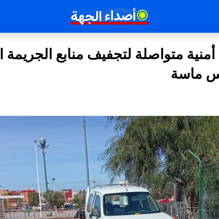
منية متواصلة لتجفيف منابع الجريمة 
س ماسة