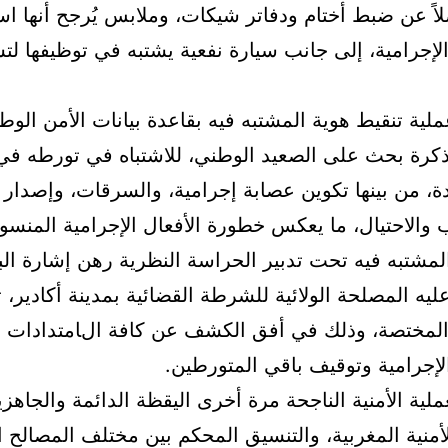
اً عن ضبط أختام ودفاتر شيكات، وملابس يُرجح أنها است
 الإجرامية، إلى جانب سيارة نفعية يشتبه في توظيفها ل
ية تنقيط هوية المشتبه فيه بقاعدة بيانات الأمن الو
وع 27 مذكرة بحث على الصعيد الوطني، للاشتباه في تورطه في
ة، من بينها تكوين عصابة إجرامية، والسرقات، وإصدار
والاحتيال، ما يعكس خطورة الأفعال الإجرامية المنسوبة
لمشتبه فيه تحت تدبير الحراسة النظرية رهن إشارة ال
يه المصلحة الولائية للشرطة القضائية بمدينة أكادير
ة المختصة، وذلك في أفق الكشف عن كافة الامتدادات ا
لإجرامية وتوقيف باقي المتورطين.
لية الأمنية الناجحة مرة أخرى اليقظة الدائمة والجاهزية
منية المغربية، والتنسيق المحكم بين مختلف المصالح 